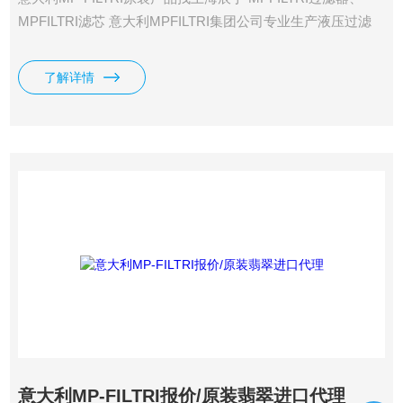
MPFILTRI滤芯 意大利MPFILTRI集团公司专业生产液压过滤
器，滤芯,为工程机械、建筑机械、 机床工业、石油化工、钢
铁、电力、、矿石、注塑机等预*要*预*要*预*要*预*要*预*要*
了解详情
预先进要先进行业的液压和润滑系统 配套，能为客户提供优
质的液压过滤器 滤芯。上海辰丁公司MPFILTRI滤芯、
MPFILTRI过滤器等产品，型号齐全，厂家直接供货，价格优
势明显，*，质量
意大利MP-FILTRI报价/原装翡翠进口代理