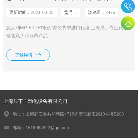
更新时间：
2021-03-25
型号：
浏览量：
2475
意大利MP-FILTRI报价/原装翡翠进口代理 上海辰丁专业代理
销售意大利翡翠产品。
了解详情
上海辰丁自动化设备有限公司
地址：上海静安区共和新路4718弄宏慧新汇园10号楼B203
邮箱：1619087822@qq.com