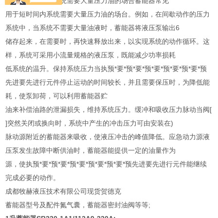
器用于短时间内系统需要大量压力油的场合蓄能器常见
用于短时间内系统需要大量压力油的场台。例如，在间歇动作的压力
系统中，当系统不需要大量油液时，蓄能器将液压泵输出6
储存起来，在需要时，再快速释放出来，以实现系统的动作循环。这
样，系统可采用小流量规格的液压泵，既能减少功率损耗
低系统的温升。保持系统压力当执预*要*预*要*预*要*预*要*预*要*预
先进要先进行元件停止运动的时间较长，并且需要保压时，为降低能
耗，使泵卸荷，可以利用蓄能器贮
油来补偿油路的泄漏损失，维持系统压力。缓冲和吸收压力脉动当阀[
]突然关闭或换向时，系统中产生的冲击压力可由安装在)
脉动源附近的蓄能器来吸收，使液压冲击的峰值降低。应急动力源液
压泵发生故障中断供油时，蓄能器能提供一定的油量作为
源，使执预*要*预*要*预*要*预*要*预*要*预先进要先进行元件能继续
完成必要的动作。
成都牧赫液压技术有限公司现货贺德克
蓄能器型号及配件氮气囊，蓄能器密封油阀等等;