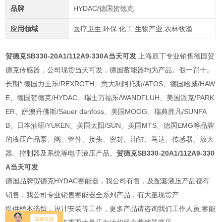
品牌
HYDAC/德国贺德克
应用领域
医疗卫生,环保,化工,生物产业,农林牧渔
贺德克SB330-20A1/112A9-330A当天可发
上海辰丁专业销售德国贺
德克传感器，公司现货当天可发，德国蓄能器均为产品。假一罚十。
长期*:德国力士乐/REXROTH、意大利阿托斯/ATOS、德国哈威/HAW
E、德国贺德克/HYDAC、瑞士万福乐/WANDFLUH、美国派克/PARK
ER、萨澳丹佛斯/Sauer danfoss、美国MOOG、瑞典胜凡/SUNFA
B、日本油研/YUKEN、美国太阳/SUN、美国MTS、德国EMG等品牌
的液压产品泵、阀、管件、接头、密封、油缸、马达、传感器、放大
器、控制器及系统等电子液压产品。
贺德克SB330-20A1/112A9-330
A当天可发
德国品牌贺德克HYDAC蓄能器，我公司有售，及配套液压产品都有
销售，我公司专业销售蓄能器全系列产品，有大量现货产
提供样本选型，设计安装等工作，更多产品请咨询我们工作人员;蓄能