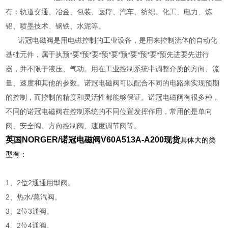
有：轨道交通、冶金、包装、医疗、汽车、纺织、化工、电力、炼
铝、喷墨技术、钢铁、水泥等。
诺冠电磁阀是用电磁控制的工业设备，是用来控制流体的自动化
基础元件，属于执预*要*预*要*预*要*预*要*预*要*预先进要先进行
器，并不限于液压、气动。用在工业控制系统中调整介质的方向、流
量、速度和其他的参数。诺冠电磁阀可以配合不同的电路来实现预期
的控制，而控制的精度和灵活性都能够保证。诺冠电磁阀有很多种，
不同的诺冠电磁阀在控制系统的不同位置发挥作用，常用的是单向
阀、安全阀、方向控制阀、速度调节阀等。
英国NORGER/诺冠电磁阀V60A513A-A200现货
具体大的类
型有：
1、2位2通通用型阀。
2、热水/蒸汽阀。
3、2位3通阀。
4、2位4通阀。