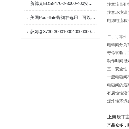
贺德克EDS8476-2-3000-400安装说明
注意流量孔
注意环境
美国Posi-flate蝶阀在选用上可以从以下几个规则来说明
电源电流和
萨姆森3730-30001000400000000.04定位器上海辰丁销售
二、可靠
电磁阀分为
寿命试验，
动作时间很
三、安全
一般电磁阀
电磁阀的最
有腐蚀性液
爆炸性环境
上海辰丁主
产品众多，