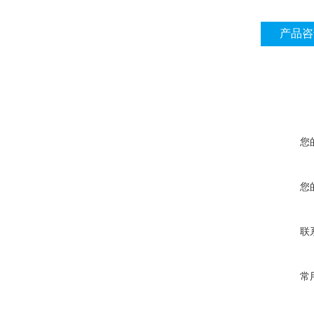
产品咨
您
您
联
常