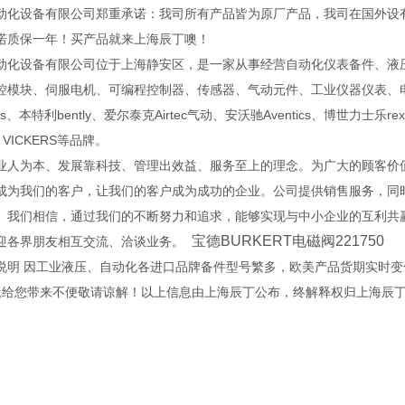
动化设备有限公司郑重承诺：我司所有产品皆为原厂产品，我司在国外设
诺质保一年！买产品就来上海辰丁噢！
动化设备有限公司位于上海静安区，是一家从事经营自动化仪表备件、液
控模块、伺服电机、可编程控制器、传感器、气动元件、工业仪器仪表、电
ns、本特利bently、爱尔泰克Airtec气动、安沃驰Aventics、博世力士乐re
 VICKERS等品牌。
业人为本、发展靠科技、管理出效益、服务至上的理念。为广大的顾客价值
成为我们的客户，让我们的客户成为成功的企业。公司提供销售服务，同
。我们相信，通过我们的不断努力和追求，能够实现与中小企业的互利共
宝德BURKERT电磁阀221750
迎各界朋友相互交流、洽谈业务。
说明 因工业液压、自动化各进口品牌备件型号繁多，欧美产品货期实时
 ,给您带来不便敬请谅解！以上信息由上海辰丁公布，终解释权归上海辰