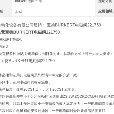
burkert/德国宝德
流动方向
类别
工业
应用领域
自动化设备有限公司经销：
宝德BURKERT电磁阀221750
营宝德BURKERT电磁阀221750
RKERT电磁阀
的原则
类有很多种,国内外电磁阀，到目前为止，从动作方式上可分为叁大类即
宝德BURKERT电磁阀221750
：
体必须和选用的电磁阀系列型号中标定的介质一致。
必须小于选用电磁阀的标定温度。
体粘度一般在20CST以下，大于20CST应注明。
路最高压差在小于0.04MPa时应选用如ZS,2W,ZQDF,ZCM系列等直动
电磁阀；罪高工作压差应小于电磁阀的最大标定压力；一般电磁阀都是单
不高时应在电磁阀前安装过滤器，一般电磁阀对介质要求清洁度要好。