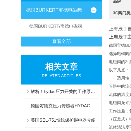
品牌
德国BURKERT宝德电磁阀
3C阀门
德国BURKERT/宝德电磁阀
上海辰丁
上海辰丁主
查看全部
德国宝德BU
选择电磁阀
电磁阀的种
相关文章
以下几点
RELATED ARTICLES
一：适用性
管路中的流
解析！hydac压力开关的工作原理和用途
流体的温度
电磁阀允许液
德国贺德克压力传感器HYDAC安装建议
工作压差，管
（压差式）
美国SEL-751馈线保护继电器介绍
流体清洁度