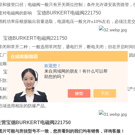
径和接管口径；电磁阀一般只有开关两位控制；条件允许请安装旁路管，
宝德BURKERT电磁阀221750
温度对电磁阀的影响
消耗功率应根据输出容量选取，电源电压一般允许±10%左右，必须注意交
宝德BURKERT电磁阀221750
性
常闭和常开二种；一般选用常闭型，通电打开，断电关闭；但在开启时间
工厂一般属于型式试验项目，确切地说我国还没有电磁阀的专业标准，因
短频率较高时一般选取直动式，大口径选用快速系列。
欢迎您！
来自局域网的朋友！有什么可以帮
宝德BURKERT电磁阀221750
性
助您的吗？
不防水，在条件不允许时请选用防水型，工厂可以定做。
高标定公称压力一定要超过管路内的最高压力，否则使用寿命会缩短或产
体的应选用全不锈钢型，强腐蚀性流体宜选用塑料王（SLF）电磁阀。
必须选用相应的防爆产品。
营宝德BURKERT电磁阀221750
图片可能与所挂型号不一致，您所看到的我们均有销售，详询客服！