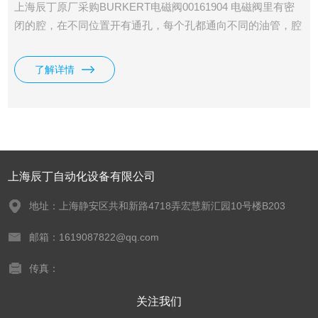
上海辰丁原厂采购BURKERT电磁阀00161904 电磁阀里有密
闭的腔，在不同位置开有通孔，每个孔都通向不同的油管，腔
中间是阀，两面是两块电磁铁，哪面的磁铁线圈通电阀体就会
被吸引到哪边。
了解详情
上海辰丁自动化设备有限公司
地址：上海静安区共和新路4718弄宏慧新汇园10号楼B203
邮箱：1619087822@qq.com
传真：
关注我们