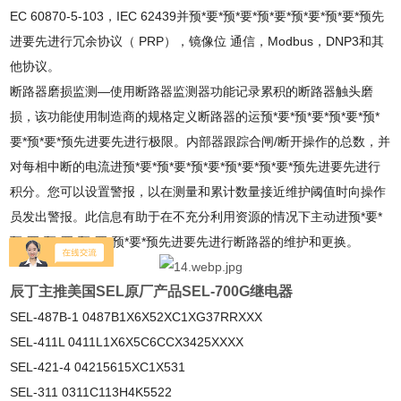
EC 60870-5-103，IEC 62439并预*要*预*要*预*要*预*要*预*要*预先
进要先进行冗余协议（ PRP），镜像位 通信，Modbus，DNP3和其
他协议。
断路器磨损监测—使用断路器监测器功能记录累积的断路器触头磨
损，该功能使用制造商的规格定义断路器的运预*要*预*要*预*要*预*
要*预*要*预先进要先进行极限。内部器跟踪合闸/断开操作的总数，并
对每相中断的电流进预*要*预*要*预*要*预*要*预*要*预先进要先进行
积分。您可以设置警报，以在测量和累计数量接近维护阈值时向操作
员发出警报。此信息有助于在不充分利用资源的情况下主动进预*要*
预*要*预*要*预*要*预*要*预先进要先进行断路器的维护和更换。
辰丁主推美国SEL原厂产品SEL-700G继电器
SEL-487B-1 0487B1X6X52XC1XG37RRXXX
SEL-411L 0411L1X6X5C6CCX3425XXXX
SEL-421-4 04215615XC1X531
SEL-311 0311C113H4K5522