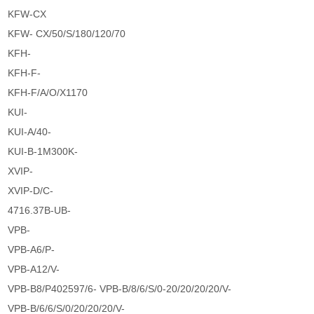
KFW-CX
KFW- CX/50/S/180/120/70
KFH-
KFH-F-
KFH-F/A/O/X1170
KUI-
KUI-A/40-
KUI-B-1M300K-
XVIP-
XVIP-D/C-
4716.37B-UB-
VPB-
VPB-A6/P-
VPB-A12/V-
VPB-B8/P402597/6- VPB-B/8/6/S/0-20/20/20/20/V-
VPB-B/6/6/S/0/20/20/20/V-