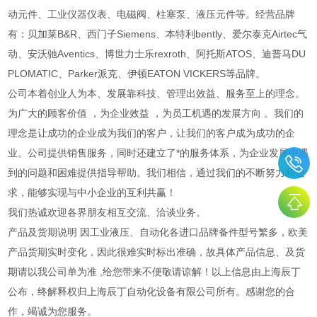
动元件、工业仪器仪表、电磁阀、柱塞泵、液压元件等。经营品牌
有：贝加莱B&R、西门子Siemens、本特利bently、爱尔泰克Airtec气
动、安沃驰Aventics、博世力士乐rexroth、阿托斯ATOS、迪普马DU
PLOMATIC、Parker派克、伊顿EATON VICKERS等品牌。
公司本着创业人为本、发展靠科技、管理出效益、服务至上的理念。
为广大的顾客价值 ，为企业效益 ，为员工机遇的发展方向 。我们的
理念是让成功的企业成为我们的客户，让我们的客户成为成功的企
业。公司提供销售服务，同时还建立了*的服务体系，为企业发展中遇
到的问题和困难提供指导帮助。我们相信，通过我们的不断努力和追
求，能够实现与中小企业的互利共赢！
我们热诚欢迎各界朋友相互交流、洽谈业务。
产品及货期说明 因工业液压、自动化各进口品牌备件型号繁多，欧美
产品货期实时变化，因此很难实时标出准确，故具体产品信息、及货
期请以我公司单为准 ,给您带来不便敬请谅解！以上信息由上海辰丁
公布，终解释权归上海辰丁自动化设备有限公司所有。感谢您的合
作，竭诚为您服务。