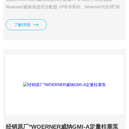
Woerner/威纳渐进式分配器 VPB-B系列，Woerner与全球“润
滑家”小组中的其他合作伙伴紧密合作，为涉及润滑技术的技
术问题提供了创新的产品和解决方案。Woerner润滑系统的润
了解详情
滑系统将以小的成本，小的磨损和小的环境足迹，使机器不间
断地运动。分配器将计量元件提供的润滑剂量分别引至各个出
口。
经销原厂*WOERNER威纳GMI-A定量柱塞泵