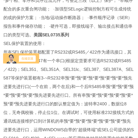
·多个相、零序和负序过流元件，可整定三段（以上）保护； ·带顺序
配合的多次重合闸功能； ·加强型SELogic逻辑控制方程可生成传统
的或的保护方案； ·当地/远动操作断路器； ·事件顺序记录（SER）
报告和事件储存功能； ·硬件可选，即接线端子、输出接点和通信串
口的类型可选。
美国SEL0735系列
SEL保护装置的使用：
所有SEL保护装置都配置了RS232或RS485／422作为通讯接口，其
中SEL551、SEL547有一个串口(根据定货要求可选RS232或RS485
／422)；SEL351、SEL351A、SEL31lc、SEL387、SEL387A、SEL
587等保护装置都有3-~RS232串预*要*预*要*预*要*预*要*预*要*预先
进要先进行口(一个在前，两个在后)和一个后RS485串预*要*预*要*预
*要*预*要*预*要*预先进要先进行口。所有串预*要*预*要*预*要*预*要*
预*要*预先进要先进行口的默认整定值为：波特率2400，数据位8
位，无奇偶校验，停止位1位。在调试时，可使用标准232接线方式的
通讯线连接维护口到计算机的串预*要*预*要*预*要*预*要*预*要*预先
进要先进行口，运用WINDOWS自带的“超级终端"或SEL公司提供的S