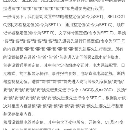
EL5010、SELf030、AcSELerator等应用软件对保护装置中的相关数
据进预*要*预*要*预*要*预*要*预*要*预先进要先进行设置。
一般情况下，我们需对装置中继电器整定值(命令为SET)、SELLOGI
C控制方程整定值(命令为SET L)、通用整定值(命令为SET G)、顺序
记录器整定值(命令为SET R)、文字标号整定值(命令为SET T)、串预
*要*预*要*预*要*预*要*预*要*预先进要先进行口整定值(命令为SET P)
的内容进预*要*预*要*预*要*预*要*预*要*预先进要先进行整定。所有
的设置都是在进首*首*首*首*首*首先进入访问等级2后才允许修改。
首先设置通用整定值。其中包含定值组改变延时、电力系统配置、日
期格式、前面板显示操作、事件报告参数、电站直流电源监视、断路
器监视整定值。进首*首*首*首*首*首先进入访问等级2后(执预*要*预*
要*预*要*预*要*预*要*预先进要先进行命令：ACC以及=>2AC)，执预*
要*预*要*预*要*预*要*预*要*预先进要先进行命令SET G，根据提示依
次对相应内容进预*要*预*要*预*要*预*要*预*要*预先进要先进行整定
并保存整定内容。
然后设置继电器整定值。其中包含了变电所名、开路名、CT及PT变