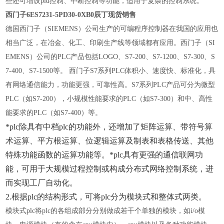
些还可增设pid控制、中断控制等功能，适用于复杂的控制系统。
西门子
6ES7231-5PD30-0XB0辰丁现货销售
德国西门子（
SIEMENS）公司生产的可编程序控制器在我国的应用也
相当广泛，在冶金、化工、印刷生产线等领域都有应用。西门子（SI
EMENS）公司的PLC产品包括LOGO、S7-200、S7-1200、S7-300、S
7-400、S7-1500等。 西门子S7系列PLC体积小、速度快、标准化，具
有网络通信能力，功能更强，可靠性高。S7系列PLC产品可分为微型
PLC（如S7-200），小规模性能要求的PLC（如S7-300）和中、高性
能要求的PLC（如S7-400）等。
*plc除具有中档plc的功能外，还增加了矩阵运算、带符号算
术运算、平方根运算、位逻辑运算及制表和表格传送、其他
特殊功能函数的运算功能等。*plc具有更强的通信联网功
能，可用于大规模过程控制或构成分布式网络控制系统，进
而实现工厂自动化。
2.根据plc的结构形式，可将plc分为模块式和整体式两类。
模块式
plc将plc的各组成部分分别做成若干个单独的模块，如i/o模