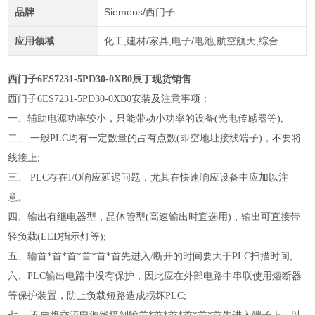
品牌
Siemens/西门子
应用领域
化工,建材/家具,电子/电池,航空航天,综合
西门子
6ES7231-5PD30-0XB0辰丁现货销售
西门子
6ES7231-5PD30-0XB0安装及注意事项：
一、辅助电源功率较小，只能带动小功率的设备
(光电传感器等);
二、
一般PLC均有一定数量的占有点数(即空地址接线端子)，不要将
线接上;
三、
PLC存在I/O响应延迟问题，尤其在快速响应设备中应加以注
意。
四、输出有继电器型，晶体管型
(高速输出时宜选用)，输出可直接带
轻负载(LED指示灯等);
五、输首*首*首*首*首*首先进入
/断开的时间要大于PLC扫描时间;
六、
PLC输出电路中没有保护，因此应在外部电路中串联使用熔断器
等保护装置，防止负载短路造成损坏PLC;