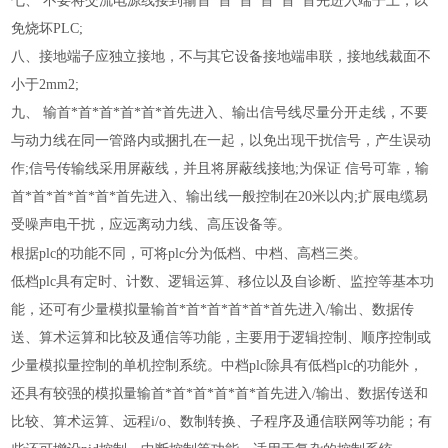
七、
不要将交流电源线接到输首*首*首*首*首*首先进入端子上，以
免烧坏PLC;
八、接地端子应独立接地，不与其它设备接地端串联，接地线裁面不
小于
2mm2;
九、
输首*首*首*首*首*首先进入、输出信号线尽量分开走线，不要
与动力线在同一管路内或捆扎在一起，以免出现干扰信号，产生误动
作;信号传输线采用屏蔽线，并且将屏蔽线接地;为保证 信号可靠，输
首*首*首*首*首*首先进入、输出线一般控制在20米以内;扩展电缆易
受噪声电干扰，应远离动力线、高压设备等。
根据
plc的功能不同，可将plc分为低档、中档、高档三类。
低档
plc具有定时、计数、逻辑运算、移位以及自诊断、监控等基本功
能，还可有少量模拟量输首*首*首*首*首*首先进入/输出、数据传
送、算术运算和比较及通信等功能，主要用于逻辑控制、顺序控制或
少量模拟量控制的单机控制系统。中档plc除具有低档plc的功能外，
还具有较强的模拟量输首*首*首*首*首*首先进入/输出、数据传送和
比较、算术运算、远程i/o、数制转换、子程序及通信联网等功能；有