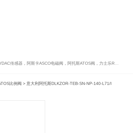
阿托斯ATOS阀，力士乐Rexroth泵，爱普EPRO传感器，穆格MOOG伺服阀，宝德BURKERT电磁阀，倍加福P F传感器
ATOS比例阀
> 意大利阿托斯DLKZOR-TEB-SN-NP-140-L71/I