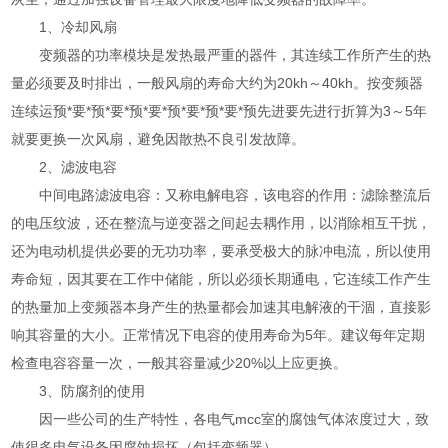
1、冷却风扇
变频器的功率模块是发热最严重的器件，其连续工作所产生的热
量必须要及时排出，一般风扇的寿命大约为20kh～40kh。按变频器
连续运预*要*预*要*预*要*预*要*预*要*预先进要先进行折算为3～5年
就要更换一次风扇，避免因散热不良引发故障。
2、滤波电容
中间电路滤波电容：又称电解电容，该电容的作用：滤除整流后
的电压纹波，还在整流与逆变器之间起去耦作用，以消除相互干扰，
还为电动机提供必要的无功功率，要承受极大的脉冲电流，所以使用
寿命短，因其要在工作中储能，所以必须长期通电，它连续工作产生
的热量加上变频器本身产生的热量都会加速其电解液的干涸，直接影
响其容量的大小。正常情况下电容的使用寿命为5年。建议每年定期
检查电容容量一次，一般其容量减少20%以上应更换。
3、防腐剂的使用
因一些公司的生产特性，各电气mcc室的腐蚀气体浓度过大，致
使很多电气设备因腐蚀损坏（包括变频器）。