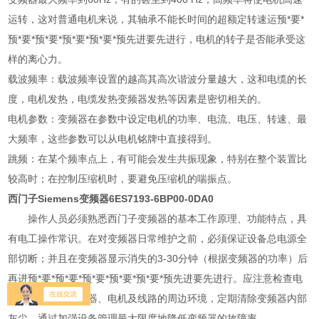
运转，这对普通电机来说，其轴承不能长时间的超额定转速运预*要*
预*要*预*要*预*要*预*要*预先进要先进行，电机的转子是否能承受这
样的离心力。
载波频率：载波频率设置的越高其高次谐波分量越大，这和电缆的长
度，电机发热，电缆发热变频器发热等因素是密切相关的。
电机参数：变频器在参数中设定电机的功率、电流、电压、转速、最
大频率，这些参数可以从电机铭牌中直接得到。
跳频：在某个频率点上，有可能会发生共振现象，特别在整个装置比
较高时；在控制压缩机时，要避免压缩机的喘振点。
西门子Siemens变频器6ES7193-6BP00-0DA0
操作人员必须熟悉西门子变频器的基本工作原理、功能特点，具
有电工操作常识。在对变频器日常维护之前，必须保证设备总电源全
部切断；并且在变频器显示消失的3-30分钟（根据变频器的功率）后
再进预*要*预*要*预*要*预*要*预*要*预先进要先进行。应注意检查电
网电压，改善变频器、电机及线路的周边环境，定期清除变频器内部
灰尘，通过加强设备管理最大限度地降低变频器的故障率。