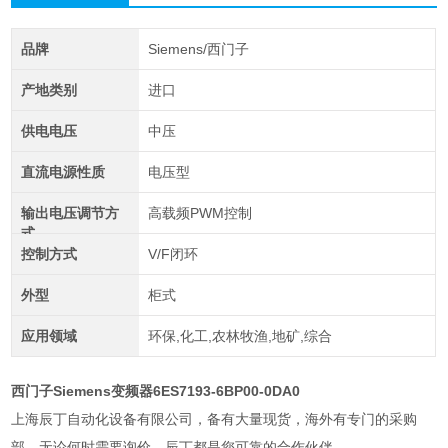
品牌
Siemens/西门子
产地类别
进口
供电电压
中压
直流电源性质
电压型
输出电压调节方
高载频PWM控制
式
控制方式
V/F闭环
外型
柜式
应用领域
环保,化工,农林牧渔,地矿,综合
西门子Siemens变频器6ES7193-6BP00-0DA0
上海辰丁自动化设备有限公司，备有大量现货，海外有专门的采购
部，无论何时需要询价，辰丁都是您可靠的合作伙伴。