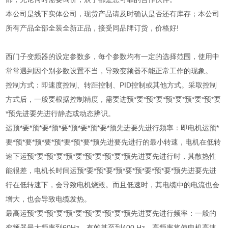
本公司是线下实体公司，现货产品请及时确认是否还有库存；本公司
所有产品全部全装全新正品，接受同品牌订货，价格好!
西门子变频器的设定参数多，每个参数均有一定的选择范围，使用中
常常遇到因个别参数设置不当，导致变频器不能正常工作的现象。
控制方式：即速度控制、转距控制、PID控制或其他方式。采取控制
方式后，一般要根据控制精度，需要进预*要*预*要*预*要*预*要*预*要
*预先进要先进行静态或动态辨识。
运预*要*预*要*预*要*预*要*预*要*预先进要先进行频率：即电机运预*
要*预*要*预*要*预*要*预*要*预先进要先进行的最小转速，电机在低转
速下运预*要*预*要*预*要*预*要*预*要*预先进要先进行时，其散热性
能很差，电机长时间运预*要*预*要*预*要*预*要*预*要*预先进要先进
行在低转速下，会导致电机烧毁。而且低速时，其电缆中的电流也会
增大，也会导致电缆发热。
最高运预*要*预*要*预*要*预*要*预*要*预先进要先进行频率：一般的
变频器最大频率到60Hz，有的甚至到400 Hz，高频率将使电机高速