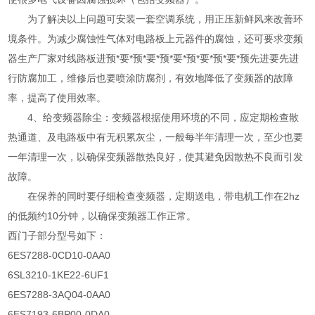
为了解决以上问题可安装一套空调系统，用正压新鲜风来改善环
境条件。为减少腐蚀性气体对电路板上元器件的腐蚀，还可要求变频
器生产厂家对线路板进预*要*预*要*预*要*预*要*预*要*预先进要先进
行防腐加工，维修后也要喷涂防腐剂，有效地降低了变频器的故障
率，提高了使用效率。
4、给变频器除尘：变频器根据使用环境的不同，应定期检查散
热通道、及电路板中有无积累灰尘，一般每半年清理一次，至少也要
一年清理一次，以确保变频器散热良好，使其避免因散热不良而引发
故障。
在保养的同时要仔细检查变频器，定期送电，带电机工作在2hz
的低频约10分钟，以确保变频器工作正常。
西门子部分型号如下：
6ES7288-0CD10-0AA0
6SL3210-1KE22-6UF1
6ES7288-3AQ04-0AA0
6ES7193-6BP00-0DA0