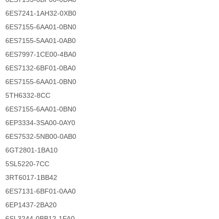
6ES7241-1AH32-0XB0
6ES7155-6AA01-0BN0
6ES7155-5AA01-0AB0
6ES7997-1CE00-4BA0
6ES7132-6BF01-0BA0
6ES7155-6AA01-0BN0
5TH6332-8CC
6ES7155-6AA01-0BN0
6EP3334-3SA00-0AY0
6ES7532-5NB00-0AB0
6GT2801-1BA10
5SL5220-7CC
3RT6017-1BB42
6ES7131-6BF01-0AA0
6EP1437-2BA20
6SL3244-0BB12-1FA0