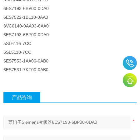
6ES7193-6BP00-0DA0
6ES7522-1BL10-0AA0
3VC6140-0AA03-0AA0
6ES7193-6BP00-0DA0
5SL6116-7CC
5SL5110-7CC
6ES7553-1AA00-0AB0
6ES7531-7KF00-0AB0
产品咨询