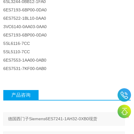
6SL3244-0BB12-1FA0
6ES7193-6BP00-0DA0
6ES7522-1BL10-0AA0
3VC6140-0AA03-0AA0
6ES7193-6BP00-0DA0
5SL6116-7CC
5SL5110-7CC
6ES7553-1AA00-0AB0
6ES7531-7KF00-0AB0
产品咨询