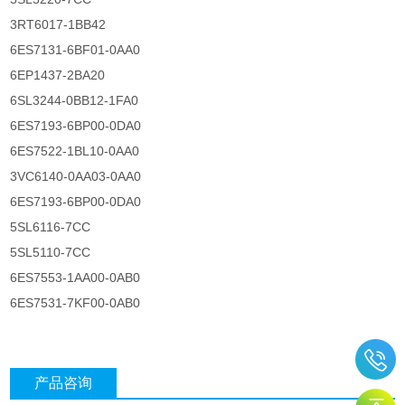
3RT6017-1BB42
6ES7131-6BF01-0AA0
6EP1437-2BA20
6SL3244-0BB12-1FA0
6ES7193-6BP00-0DA0
6ES7522-1BL10-0AA0
3VC6140-0AA03-0AA0
6ES7193-6BP00-0DA0
5SL6116-7CC
5SL5110-7CC
6ES7553-1AA00-0AB0
6ES7531-7KF00-0AB0
产品咨询