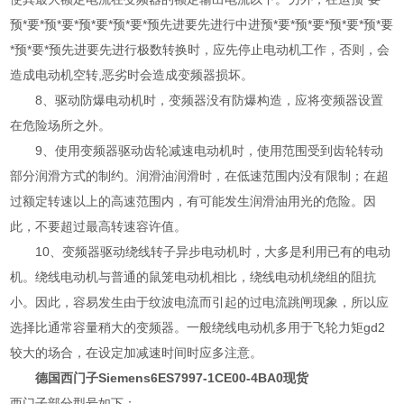
预*要*预*要*预*要*预*要*预先进要先进行中进预*要*预*要*预*要*预*要
*预*要*预先进要先进行极数转换时，应先停止电动机工作，否则，会
造成电动机空转,恶劣时会造成变频器损坏。
8、驱动
防爆电动机
时，变频器没有防爆构造，应将变频器设置
在危险场所之外。
9、使用变频器驱动齿轮减速电动机时，使用范围受到齿轮转动
部分润滑方式的制约。润滑油润滑时，在低速范围内没有限制；在超
过额定转速以上的高速范围内，有可能发生润滑油用光的危险。因
此，不要超过最高转速容许值。
10、变频器驱动绕线转子
异步电动机
时，大多是利用已有的电动
机。绕线电动机与普通的鼠笼电动机相比，绕线电动机绕组的阻抗
小。因此，容易发生由于纹波电流而引起的过电流跳闸现象，所以应
选择比通常容量稍大的变频器。一般绕线电动机多用于飞轮力矩gd2
较大的场合，在设定加减速时间时应多注意。
德国西门子Siemens6ES7997-1CE00-4BA0现货
西门子部分型号如下：