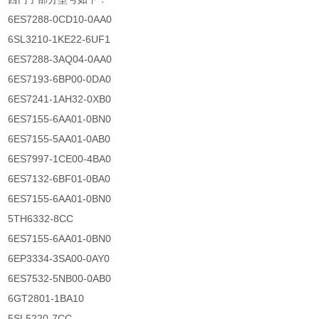
6ES7288-0CD10-0AA0
6SL3210-1KE22-6UF1
6ES7288-3AQ04-0AA0
6ES7193-6BP00-0DA0
6ES7241-1AH32-0XB0
6ES7155-6AA01-0BN0
6ES7155-5AA01-0AB0
6ES7997-1CE00-4BA0
6ES7132-6BF01-0BA0
6ES7155-6AA01-0BN0
5TH6332-8CC
6ES7155-6AA01-0BN0
6EP3334-3SA00-0AY0
6ES7532-5NB00-0AB0
6GT2801-1BA10
5SL5220-7CC