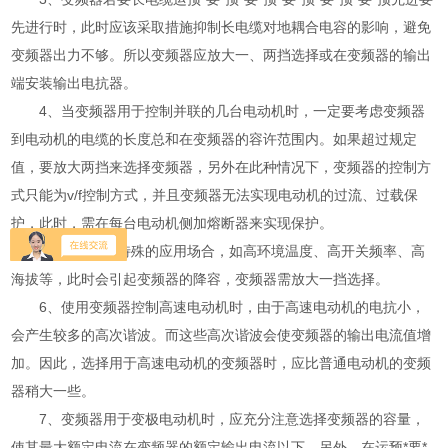
先进行时，此时应该采取措施抑制长电缆对地耦合电容的影响，避免
变频器出力不够。所以变频器应放大一、两挡选择或在变频器的输出
端安装
输出电抗器
。
4、当变频器用于控制并联的几台电动机时，一定要考虑变频器
到电动机的电缆的长度总和在变频器的容许范围内。如果超过规定
值，要放大两挡来选择变频器，另外在此种情况下，变频器的控制方
式只能为v/f控制方式，并且变频器无法实现电动机的过流、过载保
护，此时，需在每台电动机侧加熔断器来实现保护。
5、对于一些特殊的应用场合，如高环境温度、高开关频率、高
海拔等，此时会引起变频器的降容，变频器需放大一挡选择。
6、使用变频器控制高速电动机时，由于高速电动机的电抗小，
会产生较多的高次谐波。而这些高次谐波会使变频器的输出电流值增
加。因此，选择用于高速电动机的变频器时，应比普通电动机的变频
器稍大一些。
7、变频器用于变极电动机时，应充分注意选择变频器的容量，
使其最大额定电流在变频器的额定输出电流以下。另外，在运预*要*