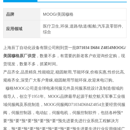
品牌
MOOG/美国穆格
医疗卫生,环保,道路/轨道/船舶,汽车及零部件,
应用领域
综合
上海辰丁自动化设备有限公司刚到货一批
D71034 D684 Z4854MOOG/
美国穆格原厂供货
，数量不多，有需要的新老客户欢迎询价定购，现
货现发，数量不多，抓紧时间。
产品齐全,品质精良,性能稳定,稳固耐用,节能环保,价格实惠,性价比高,
规格齐全,深受广大客户青睐,稳固耐用节能环保,欢迎来电
订购。
穆格MOOG公司是全球电液伺服元件及伺服系统设计及制造领域的
领导人，创立于1951年。MOOG品牌最早起源于航空航天军事工业领
域伺服阀及系统制造，MOOG伺服阀D71034D684Z4854主要经营伺服
阀，伺服控制器，电动缸，伺服电机，伺服控制软件，包括各种预*
要*预*要*预*要*预*要*预*要*预先进要先进行业系统工程解决方
案，预*要*预*要*预*要*预*要*预*要*预先进要先进行业应用领域广