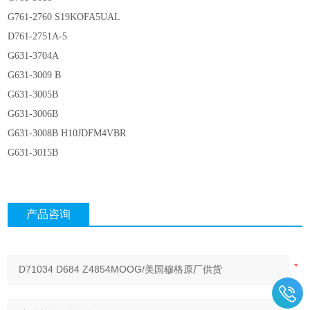
G761-2760 S19KOFA5UAL
D761-2751A-5
G631-3704A
G631-3009 B
G631-3005B
G631-3006B
G631-3008B H10JDFM4VBR
G631-3015B
产品咨询