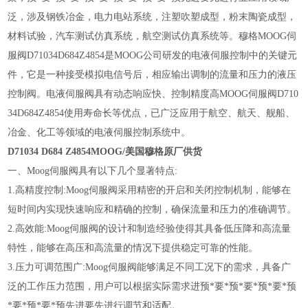
泛，涉及钢铁冶金，电力电站系统，注塑吹塑成型，粉末陶瓷成型，
材料试验，汽车测试仿真系统，航空测试仿真系统等。穆格MOOG伺
服阀D71034D684Z4854是MOOG公司研发的电液伺服控制中的关键元
件，它是一种接受模拟电信号后，相应输出调制的流量和压力的液压
控制阀。电液伺服阀具有动态响应快、控制精度高MOOG伺服阀D710
34D684Z4854使用寿命长等优点，已广泛应用于航空、航天、舰船、
冶金、化工等领域的电液伺服控制系统中。
D71034 D684 Z4854MOOG/美国穆格原厂供货
一、Moog伺服阀具有以下几个显著特点:
1.高精度控制:Moog伺服阀采用精密的开启和关闭控制机制，能够在
短时间内实现快速响应和精确的控制，确保流量和压力的准确调节。
2.高效能:Moog伺服阀的设计和制造经验使得其具备低压降和高流量
特性，能够在高压和高流量的情况下提供稳定可靠的性能。
3.压力可调范围广:Moog伺服阀能够满足不同工况下的需求，具备广
泛的工作压力范围，用户可以根据实际需求进预*要*预*要*预*要*预
*要*预*要*预先进要先进行调节和适配。