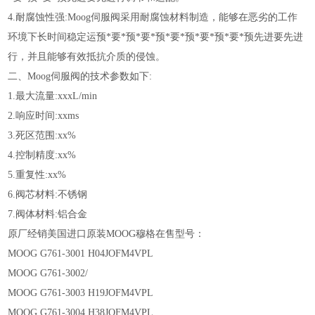
4.耐腐蚀性强:Moog伺服阀采用耐腐蚀材料制造，能够在恶劣的工作
环境下长时间稳定运预*要*预*要*预*要*预*要*预*要*预先进要先进
行，并且能够有效抵抗介质的侵蚀。
二、Moog伺服阀的技术参数如下:
1.最大流量:xxxL/min
2.响应时间:xxms
3.死区范围:xx%
4.控制精度:xx%
5.重复性:xx%
6.阀芯材料:不锈钢
7.阀体材料:铝合金
原厂经销美国进口原装MOOG穆格在售型号：
MOOG G761-3001 H04JOFM4VPL
MOOG G761-3002/
MOOG G761-3003 H19JOFM4VPL
MOOG G761-3004 H38JOFM4VPL