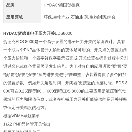
品牌
HYDAC/德国贺德克
应用领域
环保,生物产业,石油,制药/生物制药,综合
HYDAC贺德克电子压力开关
EDS8000
贺德克EDS 8000是一个易于设置的电子压力开关的紧凑设计。具有
一个或两个PNP晶体管开关输出的变体是可用的。开关点的设置由两
个压力按钮和一个四字符数字显示器完成.开关位置在操作过程中分别
通过绿色或红色背景照明发出信号。为了对各自的应用进预*要*预*要
*预*要*预*要*预*要*预先进要先进行*佳调整，该装置提供了多个附加
的设置参数，例如开关延迟时间、开闭器/更接近的插座功能。EDS 8
000可在0.25酒吧和0.。600酒吧EDS 8000的主要应用是液压和气动
领域的压力和限值信息，或者在机械压力开关所能提供的高开关频率
或恒定开关精度的地方。
根据VDMA导航菜单
1或2 PNP晶体管开关输出