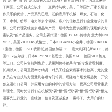
要*预*要*预*要*预先进要先进行业客户的肯定和好评，为企业赢得
了商誉。公司自成立以来，一直保持与欧﹑美﹑日等国外厂家长期合
作关系的优势，产品系列已经广泛的应用于机械、煤炭、石油、化
工、水利、纺织、电力等多个领域。客户的信赖是我们企业追求的目
标。公司代理及经营多项品牌产品，期待为您提供全面的现场解决方
案以及*的产品服务。公司主要代理：德国
HYDAC贺德克 意大利UNI
VER，美国VICKERS威格士，日本KOGANEI小金井，德国BURKER
T宝德，德国FESTO费斯托,德国倍加福P F ，意大利阿托斯ATOS，德
国PILZ皮尔兹，日本KEYENCE基恩士，美国MAC，德国SICK施克
等进口。公司从售前到售后，质量到价格都具有*的专业管理制度。
长期以来，公司重视举才纳贤，对员工综合素质要求比较高，尤其业
务员在专业技能方面受到各项专门培训。现随着市场发展趋势，开设
独立进出口公司，并应用专业的科学的管理方法，提高公司经营素质
和理念。同时凭借我们在机械预*要*预*要*预*要*预*要*预*要*预先
进要先进行业的一直经验、信誉及至诚服务，赢得了广大用户的好
评。