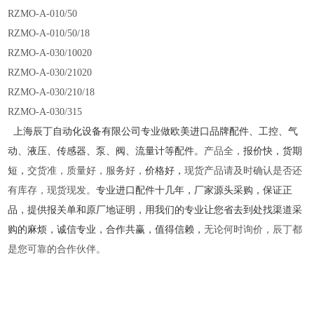
RZMO-A-010/50
RZMO-A-010/50/18
RZMO-A-030/10020
RZMO-A-030/21020
RZMO-A-030/210/18
RZMO-A-030/315
上海辰丁自动化设备有限公司专业做欧美进口品牌配件
、
工控
、
气
动
、
液压
、
传感器
、
泵
、
阀
、
流量计等配件
。
产品全
，
报价快，货期
短
，
交货准
，
质量好
，
服务好
，
价格好，
现货产品请及时确认是否还
有库存
，
现货现发
。
专业进口配件十几年，厂家源头采购，保证正
品，提供报关单和原厂地证明，用我们的专业让您省去到处找渠道采
购的麻烦，诚信专业，合作共赢，值得信赖
，
无论何时询价，辰丁都
是您可靠的合作伙伴。