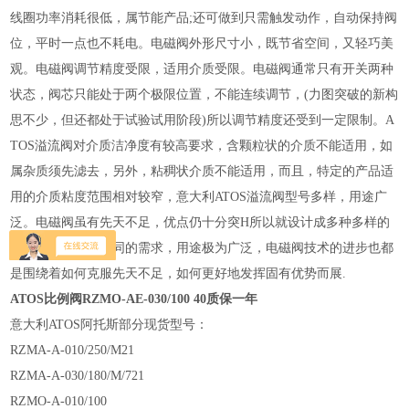
线圈功率消耗很低，属节能产品;还可做到只需触发动作，自动保持阀
位，平时一点也不耗电。电磁阀外形尺寸小，既节省空间，又轻巧美
观。电磁阀调节精度受限，适用介质受限。电磁阀通常只有开关两种
状态，阀芯只能处于两个极限位置，不能连续调节，(力图突破的新构
思不少，但还都处于试验试用阶段)所以调节精度还受到一定限制。A
TOS溢流阀对介质洁净度有较高要求，含颗粒状的介质不能适用，如
属杂质须先滤去，另外，粘稠状介质不能适用，而且，特定的产品适
用的介质粘度范围相对较窄，意大利ATOS溢流阀型号多样，用途广
泛。电磁阀虽有先天不足，优点仍十分突H所以就设计成多种多样的
产品，满足各种不同的需求，用途极为广泛，电磁阀技术的进步也都
是围绕着如何克服先天不足，如何更好地发挥固有优势而展.
ATOS比例阀RZMO-AE-030/100 40质保一年
意大利ATOS阿托斯
部分现货型号：
RZMA-A-010/250/M21
RZMA-A-030/180/M/721
RZMO-A-010/100