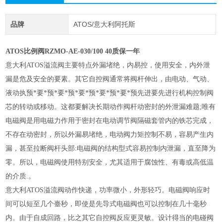
品牌
ATOS/意大利阿托斯
ATOS比例阀RZMO-AE-030/100 40质保一年
意大利ATOS溢流阀主要特点外漏堵绝，内易控，使用安全，内外泄
漏是危及安全的要素。其它自控阀通常将阀杆伸出，由电动、气动、
液动执预*要*预*要*预*要*预*要*预*要*预先进要先进行机构控制阀
芯的转动或移动。这都要解决长期动作阀杆动密封的外泄漏难题;唯有
电磁阀是用电磁力作用于密封在电动调节阀隔磁套管内的铁芯完成，
不存在动密封，所以外漏易堵绝，电动阀力矩控制不易，容易产生内
漏，甚至拉断阀杆头部:电磁阀的结构型式容易控制内泄漏，直至降为
零。所以，电磁阀使用特别安全，尤其适用于腐蚀性、有毒或高低温
的介质.。
意大利ATOS溢流阀动作快递，功率微小，外形轻巧。电磁阀响应时
间可以短至几个臺秒，即使是先导式电磁阀也可以控制在几十毫秒
内。由于自成回路，比之其它自控阀反应更灵敏。设计得当的电碰阀