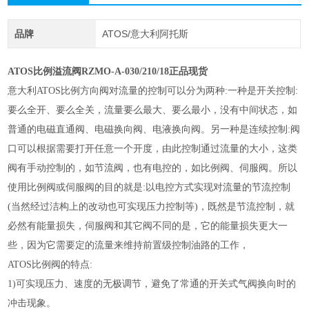
品牌
ATOS/意大利阿托斯
ATOS比例溢流阀RZMO-A-030/210/18正品现货
意大利ATOS比例方向阀对流量的控制可以分为两种:一种是开关控制:
要么全开、要么全关，流量要么最大、要么最小，没有中间状态，如
普通的电磁直通阀、电磁换向阀、电液换向阀。另一种是连续控制:阀
口可以根据需要打开任意一个开度，由此控制通过流量的大小，这类
阀有手动控制的，如节流阀，也有电控的，如比例阀、伺服阀。所以
使用比例阀或伺服阀的目的就是:以电控方式实现对流量的节流控制
(当然经过洁构上的改动也可实现压力控制等)，既然是节流控制，就
必然有能量损失，伺服阀和其它阀不同的是，它的能量损失更大一
些，因为它需要定的流量来维持前置级控制油路的工作，
ATOS比例阀的特点:
1)可实现压力、速度的无极调节，避免了常通的开关式气阀换向时的
冲击现象。