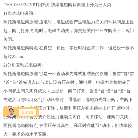
DHA-0631/2/7NPT阿托斯防爆电磁阀从原理上分为三大类:
1)直动式电磁阀:
阿托斯电磁阀原理:通电时，电磁线圈产生电磁力把关闭件从阀座上提
起，阀门打开;断电时，电磁力消失，弹簧把关闭件压在阀座上，阀门
关闭。
阿托斯电磁阀特点:在真空、负压、零压时能正常工作，但通径一般不
超过25mm。
2)分步直动式电磁阀:
阿托斯电磁阀原理:它是一种直动和先导式相结合的原理，当首*首*首
*首*首*首先进入口与出口没有压差时，通电后，电磁力直接把先导
小阀和主阀关闭件依次向上提起，阀门打开。当首*首*首*首*首*首
先进入口与出口达到启动压差时，通电后，电磁力先导小阀，主阀下
腔压力上升，上腔压力下降，从而利用压差把主阀向上推开;断电时，
先导阀利用弹簧力或介质压力推动关闭件，向下移动，使阀门关闭。
阿托斯电磁阀特点:在零压差或真空、高压时亦能可*动作，但功率较
大，要求必须水平安装。