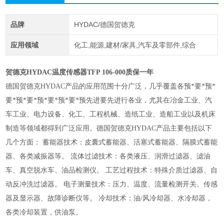
品牌
HYDAC/德国贺德克
应用领域
化工,能源,建材/家具,汽车及零部件,综合
贺德克HYDAC温度传感器TFP 106-000质保一年
德国贺德克HYDAC产品的应用范围十分广泛，几乎覆盖各预*要*预*
要*预*要*预*要*预*要*预先进要先进行各业，尤其在冶金工业、汽
车工业、电力设备、化工、工程机械、造纸工业、造船工业以及机床
制造等领域都得到广泛应用。德国贺德克HYDAC产品主要包括以下
几个方面： 蓄能器技术：皮囊式蓄能器、活塞式蓄能器、隔膜式蓄能
器、各类减振器等。 流体过滤技术：各类液压、润滑过滤器、滤油
车、真空脱水车、油品检测仪。 工艺过程技术：特殊介质过滤器、自
动反冲洗过滤器。 电子测量技术：压力、温度、流量检测开关、传感
器及显示器、故障诊断仪等。 冷却技术：油/风冷却器、水冷却器，
各类冷却装置，供油泵。