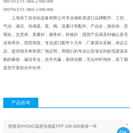
909793;ETS 3866-2-000-000
909794;ETS 3866-3-000-000
上海辰丁自动化设备有限公司专业做欧美进口品牌配件
、
工控
、
气动
、
液压
、
传感器
、
泵
、
阀
、
流量计等配件
。
产品全
，
报价快，货
期短
，
交货准
，
质量好
，
服务好
，
价格好，
现货产品请及时确认是否
还有库存
，
现货现发
。
专业进口配件十几年，厂家源头采购，保证正
品，提供报关单和原厂地证明，用我们的专业让您省去到处找渠道采
购的麻烦，诚信专业，合作共赢，值得信赖
，
无论何时询价，辰丁都
是您可靠的合作伙伴。
产品咨询