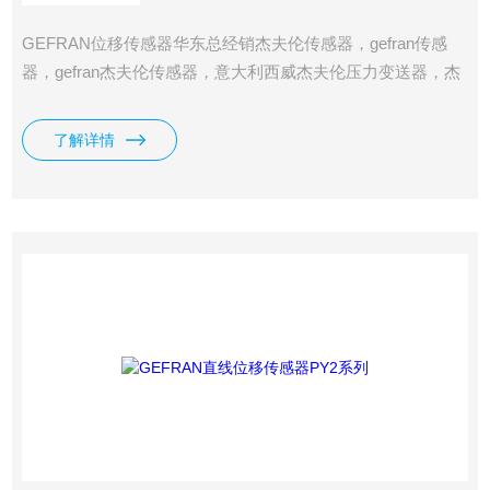
GEFRAN位移传感器华东总经销杰夫伦传感器，gefran传感
器，gefran杰夫伦传感器，意大利西威杰夫伦压力变送器，杰
夫伦gefran温控器GEFRAN集团总部设在意大利,在世界的9个
国家拥有700多名员工,并设立了6个制造工厂. 多年来GEFRAN
了解详情
以西方市场为中心,拥有*的影响力,并在快速增长的市场不断前
进。为了使覆盖的70多个授权经销商对GEFRAN更有信心。