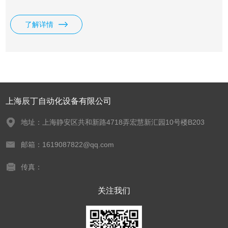
类主要的传感器都是在GEFRAN的绝尘室内完成的,包括从保
护环境的各种干扰和配备高科技仪器操作和控制. GEFRAN杰
了解详情
夫伦公司是一家性的工控控制产品提供商，它所开发和生产的
各类高品质产品。意大利GEFRAN杰夫伦上海一级代理
上海辰丁自动化设备有限公司
地址：上海静安区共和新路4718弄宏慧新汇园10号楼B203
邮箱：1619087822@qq.com
传真：
关注我们