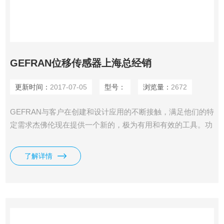
GEFRAN位移传感器上海总经销
更新时间：
2017-07-05
型号：
浏览量：
2672
GEFRAN与客户在创建和设计应用的不断接触，满足他们的特
定需求杰佛伦现在提供一个新的，极为有用和有效的工具。功
能和原理：运动gefran杰夫伦传感器的功能是把一个机械位移
转换成电气信号，并且该信号能够与机械运动成正比。电刷装
了解详情
配连接到机械激励器，继而使塑料阻轨产生一个电压分配器。
电位计的阻轨 （1,3 ）连接到稳定的输首*首*首*首*首*首先进
入直流电压（允许小电流）。GEFRAN位移传感器上海总经销