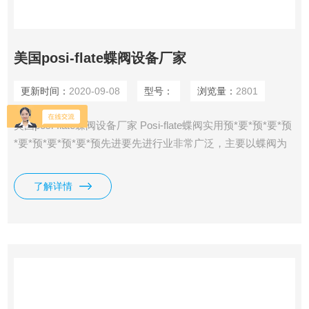
美国posi-flate蝶阀设备厂家
更新时间：
2020-09-08
型号：
浏览量：
2801
美国posi-flate蝶阀设备厂家 Posi-flate蝶阀实用预*要*预*要*预
*要*预*要*预*要*预先进要先进行业非常广泛，主要以蝶阀为
品牌主打产品，我公司已与美国原厂达成协议，所有Posi-flate
产品均原装，货期稳定，*，可提供原产地证明及报关单，咨
了解详情
询订购！POSI-FLATE蝶阀我司直接美国源头拿货，价格比国
内办事处好很多很多。POSI-FLATE蝶阀一般用于造纸预*要*
预*要*预*要*预*要*预*要*预先进要先进行业，汽车预*要*预*
要*预*要*预*要*预*要*预先进要先进行业，化工预*要*预*要*
预*要*预*要*预*要*预先进要先进行业等。有需要可以咨询。