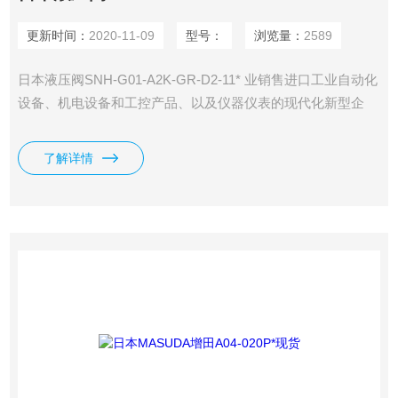
更新时间：
2020-11-09
型号：
浏览量：
2589
日本液压阀SNH-G01-A2K-GR-D2-11* 业销售进口工业自动化
设备、机电设备和工控产品、以及仪器仪表的现代化新型企
业， 主要经营液压品牌有：日本NACHI不二越,大金DAIKIN液
压.日本TAISEI KOGYO大生工业，REXROTH力士乐、
了解详情
MASUDA增田制作、Parker派克液压等系列产品。 日本液压
元件具有很大优势，库存充足，保证*，*，日本液压元基本