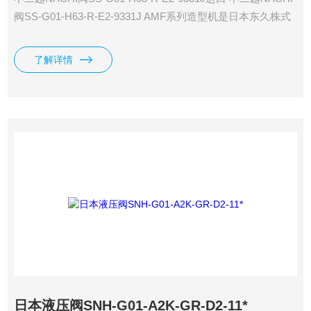
阀SS-G01-H63-R-E2-9331J AMF系列造型机是日本东久株式
会社在20世纪70年代为丰田体系企业使用而开发的全自动双面
模板脱箱射压造型机，将垂直射砂和水平分型*地结合在一
了解详情
起。它依托丰田企业的雄厚实力，
日本液压阀SNH-G01-A2K-GR-D2-11*