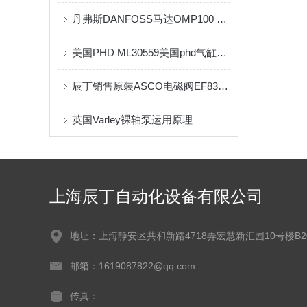
丹弗斯DANFOSS马达OMP100 151-0312质量保证原装现货供应
美国PHD ML30559美国phd气缸的介绍
辰丁销售原装ASCO电磁阀EF8344G344 24VDC
英国Varley裸轴泵运用原理
上海辰丁自动化设备有限公司
地址：上海静安区共和新路4718弄宏慧新汇园10号楼B2
邮箱：1619087822@qq.com
传真：