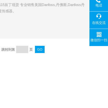
15辰丁现货 专业销售美国Danfoss,丹佛斯,Danfoss丹
电话
温度传感器。
在线交流
微信扫一扫
页 跳转到第
页