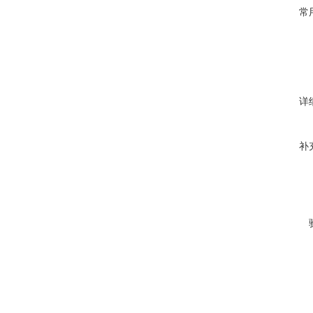
常
详
补