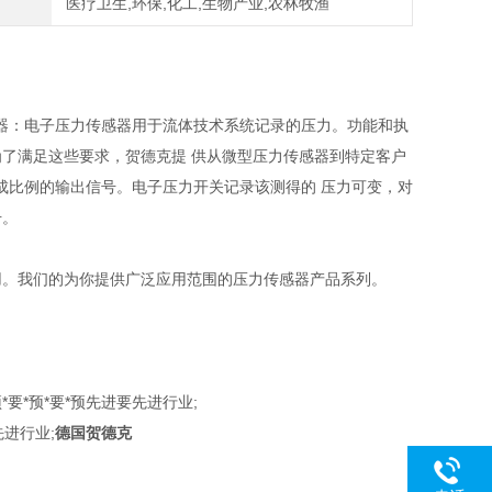
医疗卫生,环保,化工,生物产业,农林牧渔
感器：电子压力传感器用于流体技术系统记录的压力。功能和执
定。为了满足这些要求，贺德克提 供从微型压力传感器到特定客户
成比例的输出信号。电子压力开关记录该测得的 压力可变，对
号。
用。我们的为你提供广泛应用范围的压力传感器产品系列。
预*要*预*要*预先进要先进行业;
先进行业;
德国贺德克