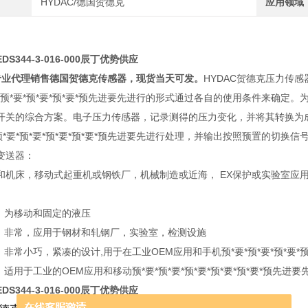
HYDAC/德国贺德克
应用领域
S344-3-016-000辰丁优势供应
业代理销售德国贺德克传感器，现货当天可发。
HYDAC贺德克压力传
要*预*要*预*要*预*要*预先进要先进行的形式通过各自的使用条件来确
开关的综合方案。电子压力传感器，记录测得的压力变化，并将其转换为
预*要*预*要*预*要*预*要*预先进要先进行处理，并输出按照预置的切换信
变送器：
和机床，移动式起重机或钢铁厂，机械制造或近海， EX保护或实验室应
00 ，为移动和固定的液压
00 ，非常，应用于钢材和轧钢厂，实验室，检测设施
00 ，非常小巧，紧凑的设计,用于在工业OEM应用和手机预*要*预*要*预*要*
0 ，适用于工业的OEM应用和移动预*要*预*要*预*要*预*要*预*要*预先进要
S344-3-016-000辰丁优势供应