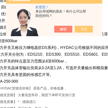
贺德克EDS3000系列压力继电器
，四位数字显示。
欢迎您！
来自局域网的朋友！有什么可以帮
，优化可调整性。坚固的传感芯片。
助您的吗？
管开关输出，可负载至1.2A。
贺德克EDS1700系列压力继电器
4位继电器开关触点1模拟量输出及4位数字显示开关点回程开关
6至600bar
压力开关又称压力继电器(EDS系列)，HYDAC公司根据不同的
压力开关分别为：EDS210、EDS300、EDS510、EDS601、EDS
压力开关的特点是压力范围从6至600bar，
压力开关晶体管输出负荷从0.2A至1.2A，可选开关量输出和模拟
压力开关具有坚固的传感芯片等。
A-250-000
【HYDAC贺德克价格】 原装产品，价格低廉，
C贺德克货期】 大量现货库存，期货下单即可安排订货
贺德克质量】 *，德国进口