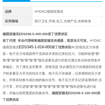
品牌
HYDAC/德国贺德克
应用领域
医疗卫生,环保,化工,生物产业,农林牧渔
德国贺德克EDS348-5-400-000辰丁优势供应
辰丁代理
专业代理销售德国贺德克传感器，现货当天可发。
HYDAC
EDS345-1-016-000
德国贺德克
辰丁优势供应
AC贺德克压力传感
器：电子压力传感器用于流体技术系统记录的压力。功能和执预*要*
预*要*预*要*预*要*预*要*预先进要先进行的形式通过各自的使用条件
来确定。为了满足这些要求，贺德克提 供从微型压力传感器到特定客
户的多重压力开关的综合方案。电子压力传感器，记录测得的压力变
化，并将其转换为成比例的输出信号。电子压力开关记录该测得的 压
力可变，对它进预*要*预*要*预*要*预*要*预*要*预先进要先进行处
理，并输出按照预置的切换信号。
德国贺德克EDS348-5-100-000辰
丁优势供应