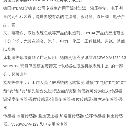
VL3 GW.0/-V-123
德国
贺德克
公司专业生产用于流体过滤、液压控制、电子测
HYDAC(
)
量的元件和装置，是世界较有名的过滤器、蓄能器、液压阀、电子产
品、管
夹、电磁铁、液压系统总成等产品的制造商。
产品的应用范围
HYDAC
十分广泛，尤其在冶金、汽车、电力、化工、工程机械、造纸、造船
以及机
床制造等领域得到了广泛应用。德国贺德克发讯器
VL3GW.0LV-123*I3G
现货供应德国贺德克
传咸器在液压机械系统中是
的一部
W.0/V-123
*;
*
分，起著谁的
监测等作用，让工作人员了解系统的运转状况
进预*要*预*要*预*要*
;
预*要*预*要*预先进要先进行适当的调整
传感器可分为压力传感器
;
-
温湿度传感器
温度传感器
流量传感器
液位传感器
超声波传感器
浸
-
-
-
-
-
水
传感器
照度传感器
差压变送器
加速度传感器
位移传感器
称重传感
-
-
-
-
-
器。
风电专用感测器
VL3GW.0/-V-123