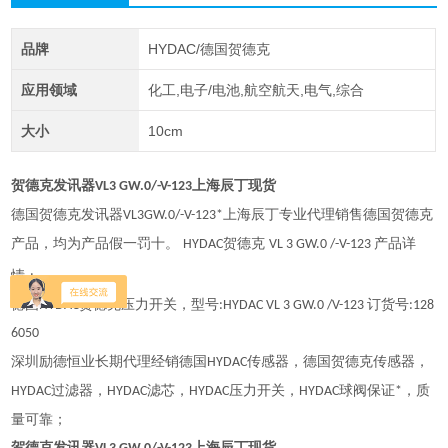
品牌
HYDAC/德国贺德克
应用领域
化工,电子/电池,航空航天,电气,综合
大小
10cm
贺德克发讯器
上海辰丁现货
VL3 GW.0/-V-123
德国贺德克发讯器
上海辰丁专业代理销售德国贺德克
VL3GW.0/-V-123*
产品，均为产品假一罚十。
贺德克
产品详
HYDAC
VL 3 GW.0 /-V-123
情
:
德国
贺德克压力开关，型号
订货号
HYDAC
:HYDAC VL 3 GW.0 /V-123
:128
6050
深圳励德恒业长期代理经销德国
传感器，德国贺德克传感器，
HYDAC
过滤器，
滤芯，
压力开关，
球阀保证
，质
HYDAC
HYDAC
HYDAC
HYDAC
*
量可靠
；
贺德克发讯器
上海辰丁现货
。