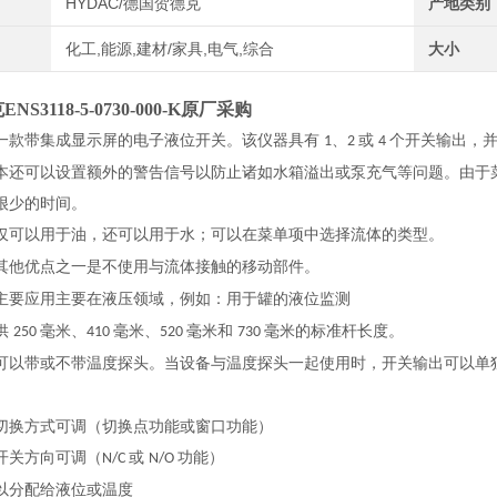
HYDAC/德国贺德克
产地类别
化工,能源,建材/家具,电气,综合
大小
S3118-5-0730-000-K原厂采购
一款带集成显示屏的电子液位开关。该仪器具有
、
或
个开关输出，并
1
2
4
本还可以设置额外的警告信号以防止诸如水箱溢出或泵充气等问题。由于
很少的时间。
仅可以用于油，还可以用于水；可以在菜单项中选择流体的类型。
其他优点之一是不使用与流体接触的移动部件。
主要应用主要在液压领域，例如：用于罐的液位监测
供
毫米、
毫米、
毫米和
毫米的标准杆长度。
250
410
520
730
可以带或不带温度探头。当设备与温度探头一起使用时，开关输出可以单
切换方式可调（切换点功能或窗口功能）
开关方向可调（
或
功能）
N/C
N/O
以分配给液位或温度