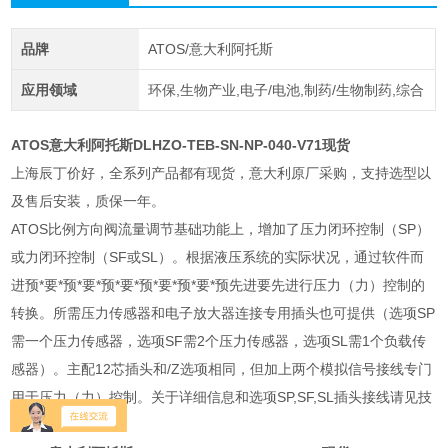
品牌
ATOS/意大利阿托斯
应用领域
环保,生物产业,电子/电池,制药/生物制药,综合
ATOS
意大利阿托斯DLHZO-TEB-SN-NP-040-V71现货
上海辰丁价好，全系列产品都有现货，意大利原厂采购，支持选型以
及售后安装，质保一年。
ATOS比例方向阀流量调节基础功能上，增加了压力闭环控制（SP）
或力闭环控制（SF或SL）。根据液压系统的实际状况，通过软件而
进预*要*预*要*预*要*预*要*预*要*预先进要先进行压力（力）控制的
转换。所需压力传感器和电子放大器连接专用插头也可提供（选项SP
需一个压力传感器，选项SF需2个压力传感器，选项SL需1个负载传
感器）。主配12芯插头和/Z选项相同，但加上两个模拟信号接线专门
用于压力（力）控制。关于详细信息和选项SP,SF,SL插头接线请见技
术样本GS212