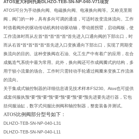
ATOS
意大利阿托斯DLHZO-TEB-SN-NP-040-V71现货
ATOS可分为手动换向阀、电磁换向阀、电液换向阀等。又称克里斯
阀，阀门的一种，具有多向可调的通道，可适时改变流体流向。工作
时借着阀外的驱动传动机构转动驱动轴，带动摇拐臂，启动阀板，使
工作流体时而从左首*首*首*首*首*首先进入口通向阀的下部出口，时
而从右首*首*首*首*首*首先进入口变换通向下部出口，实现了周期变
换流向的目的。这种变换阀在石油、化工生产中有着广的应用，在合
成氨造气系统中最为常用。此外，换向阀还可作成阀瓣式的结构，多
用于较小流量的场合。工作时只需转动手轮通过阀瓣来变换工作流体
的流向。
关于集成式轴控制器的详细信息请见技术样本FS230。Atos也可提供
成套伺服执预*要*预*要*预*要*预*要*预*要*预先进要先进行器，它包
括伺服油缸，数字式伺服比例阀和轴控制器，整套装备并测试。
ATOS比例阀部分型号如下：
DLHZO-TEB-SN-NP-040-L31
DLHZO-TEB-SN-NP-040-L11