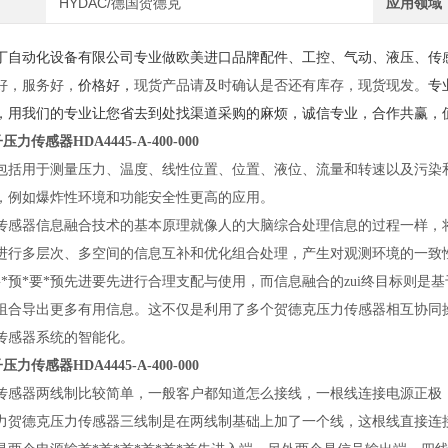
HYDAC/德国贺德克
应用领域
丁自动化设备有限公司专业做欧美进口品牌配件、工控、气动、液压、传
好，服务好，
价格好，
现货产品请及时确认是否还有库存，现货现发。
专
，用我们的专业让您省去到处找渠道采购的麻烦，诚信专业，合作共赢，
力传感器HDA4445-A-400-000
包括用于测量压力、温度、线性位置、位置、液位、流量和转速以及污染
，例如爆炸性环境和功能安全性更高的应用。
传感器信息融合技术的基本原理就像人的大脑综合处理信息的过程一样，将各种
进行多层次、多空间的信息互补和优化组合处理，产生对观测环境的一致性
*要*预*要*预先进要先进行合理支配与使用，而信息融合的zui终目标则
组合导出更多有用信息。这不仅是利用了多个贺德克压力传感器相互协同
传感器系统的智能化。
力传感器HDA4445-A-400-000
传感器两线制比较简单，一般客户都知道怎么接线，一根线连接电源正极，
力贺德克压力传感器三线制是在两线制基础上加了一个线，这根线直接连