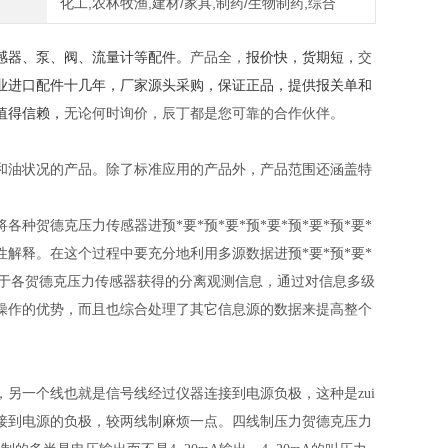
化工,农林牧渔,建材/家具,制药/生物制药,综合
感器、泵、阀、流量计等配件。
产品全，
报价快，货期短，
交
业进口配件十几年，厂家源头采购，保证正品，提供报关单和
值得信赖，
无论何时询价，辰丁都是您可靠的合作伙伴。
和油状况的产品。除了标准应用的产品外，产品范围还涵盖特
贺德克压力传感器进预*要*预*要*预*要*预*要*预*要*
解释。在这个过程中要充分地利用多源数据进预*要*预*要*
是基于各贺德克压力传感器获得的分离观测信息，通过对信息多级
操作的优势，而且也综合处理了其它信息源的数据来提高整个
另一个线也就是信号线经过仪器连接到电源负极，这种是zui
接到电源的负极，较两线制麻烦一点。四线制压力贺德克压力