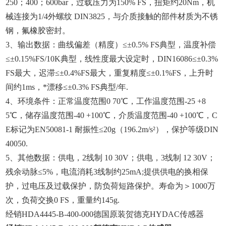
250；400；600bar，过载压力为150% FS，扭矩约20Nm，机
械连接为1/4外螺纹 DIN3825，与介质接触的部件材质为不锈
钢，氟橡胶密封。
3、输出数据：曲线偏差（精度）≤±0.5% FS典型，温度补偿
≤±0.15%FS/10K典型，线性度最大设定时，DIN16086≤±0.3%
FS最大，迟滞≤±0.4%FS最大，重复精度≤±0.1%FS，上升时
间约1ms，*漂移≤±0.3% FS典型/年.
4、环境条件：正常温度范围0 70℃，工作温度范围-25 +8
5℃，储存温度范围-40 +100℃，介质温度范围-40 +100℃，C
E标记为EN50081-1 耐振性≤20g（196.2m/s²），保护等级DIN
40050.
5、其他数据：供电，2线制 10 30V；供电，3线制 12 30V；
残余动脉≤5%，电流消耗3线制约25mA;提供供电的换相保
护，过电压及过载保护，防负荷短路保护。寿命为＞1000万
次，负荷交换0 FS，重量约145g.
经销HDA4445-B-400-000德国原装贺德克HYDAC传感器