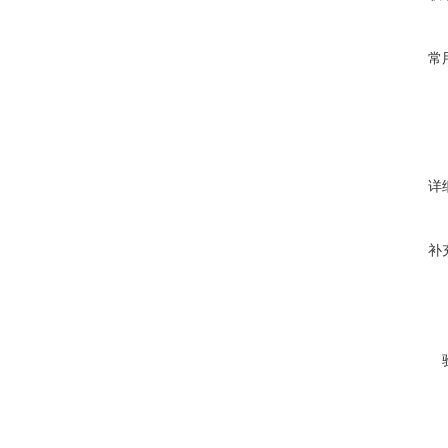
常
详
补