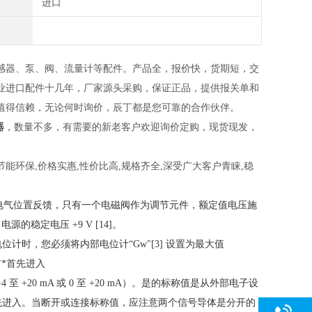
进口
感器
、
泵
、
阀
、
流量计等配件
。
产品全
，
报价快，货期短
，
交
业进口配件十几年，厂家源头采购，保证正品，提供报关单和
值得信赖
，
无论何时询价，辰丁都是您可靠的合作伙伴。
器
，数量不多，有需要的新老客户欢迎询价定购，现货现发，
,节能环保,价格实惠,性价比高,规格齐全,深受广大客户青睐,稳
，无电气位置反馈，只有一个电磁阀作为调节元件，额定值电压施
的稳定电压 +9 V [14]。
点电位计时，您必须将内部电位计“Gw"[3] 设置为最大值
首*首先进入
4 至 +20 mA 或 0 至 +20 mA）。是的标称值是从外部电子设
*首先进入。当断开或连接标称值，应注意两个信号导体是分开的