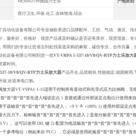
REXROTH/德国力士乐
产地类别
医疗卫生,环保,化工,农林牧渔,综合
丁自动化设备有限公司专业做欧美进口品牌配件
、
工控
、
气动
、
液压
、
传
好
，
服务好
，
价格好，
现货产品请及时确认是否还有库存
，
现货现发
。
专
，用我们的专业让您省去到处找渠道采购的麻烦，诚信专业，合作共赢，
动化设备有限公司刚到货一批
VT-VRPA 1-537-10/V0/QV-RTP力士乐放大
抓紧时间。
1-537-10/V0/QV-RTP力士乐放大器
产品齐全
,品质精良,性能稳定,稳固耐用
环保,欢迎来电
订购。
阀放大器VT-VSPA1-1-11适用于控制所有直动式和先导式压力比例阀
首*首*首*首*首先进入端设定点 1 直接或通过外部设定点电位计使用来自电源
于该输首*首*首*首*首*首先进入： +9 V ≙ +100% 1) 使用外部设定
大压力下。标称输首*首*首*首*首*首先进入 2 是差分输首*首*首*首*
 +10 V）。这可以使用 DIL 键 2) 配置为电流输首*首*首*首*首*首先进入（+
一个参考电位（例如来自 PLC），它必须是使用此输首*首*首*首*首