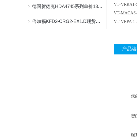
VT-VRRA1-5
德国贺德克HDA4745系列单价1300
VT-MACAS-5
倍加福KFD2-CRG2-EX1.D现货处理
VT-VRPA 1-
产品咨
您
您
联