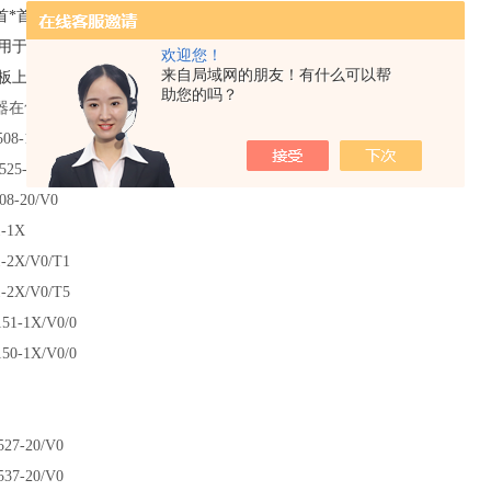
首*首*首*首*首*首先进入端。在处理之前将两个标称值相加
应用于可访问的电位器
欢迎您！
来自局域网的朋友！有什么可以帮
的面板上，用作限制最大标称值的衰减器。
助您的吗？
器在售库存部分型号：
08-10/V0
525-10/V0
-508-20/V0
-1-1X
1-2X/V0/T1
-2X/V0/T5
51-1X/V0/0
50-1X/V0/0
1X
527-20/V0
37-20/V0