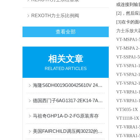
或连接到输
[2]，然后
REXOTH力士乐比例阀
[3]在卡
力士乐放大
查看全部
VT-MSPA1-5
VT-MSPA 2-
相关文章
VT-SSPA1
VT-VSPA1
RELATED ARTICLES
VT-VSPA2-
VT-VSPA2-1
海隆S6DH0019G00425610V 24VDC原装正品现货供应
VT-VRPA1-1
德国西门子6AG1317-2EK14-7AB0原装全新
VT-VRPA1-1
VT5035-1X
马祖奇GHP1A-D-2-FG原装库存
VT11118-
VT-VRRA1-
美国FAIRCHILD调压阀30232的特点和用途
VT-VRRA1-5