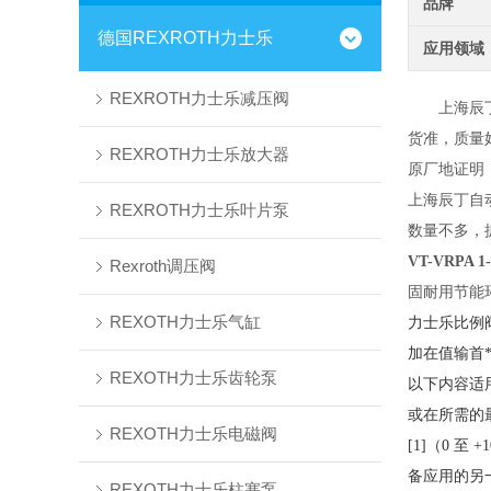
品牌
德国REXROTH力士乐
应用领域
REXROTH力士乐减压阀
上海辰
货准
，
质量
REXROTH力士乐放大器
原厂地证明
上海辰丁自
REXROTH力士乐叶片泵
数量不多，
VT-VRPA 
Rexroth调压阀
固耐用节能
REXOTH力士乐气缸
力士乐比例
加在值输首*
REXOTH力士乐齿轮泵
以下内容适用
或在所需的最
REXOTH力士乐电磁阀
[1]（0 至
备应用的另
REXOTH力士乐柱塞泵