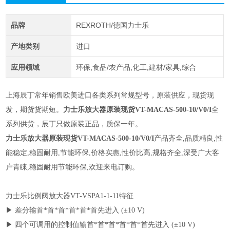
品牌
REXROTH/德国力士乐
产地类别
进口
应用领域
环保,食品/农产品,化工,建材/家具,综合
上海辰丁常年销售欧美进口各类系列常规型号，原装供应，现货现
发，期货货期短。
力士乐放大器原装现货VT-MACAS-500-10/V0/I
全
系列供货，辰丁只做原装正品，质保一年。
力士乐放大器原装现货VT-MACAS-500-10/V0/I
产品齐全,品质精良,性
能稳定,稳固耐用,节能环保,价格实惠,性价比高,规格齐全,深受广大客
户青睐,稳固耐用节能环保,欢迎来电订购。
力士乐比例阀放大器VT-VSPA1-1-11特征
▶ 差分输首*首*首*首*首*首先进入 (±10 V)
▶ 四个可调用的控制值输首*首*首*首*首*首先进入 (±10 V)