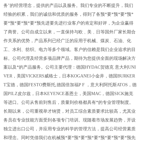
务"的经营理念，提供的产品以及服务。我们专业的不断提升，我们
经验的积累，我们的诚信和优质的服务，得到
了各预*要*预*要*预*
要*预*要*预*要*预先进要先进行业客户的肯定和好评，为企业赢得
了商誉。公司自成立以来，一直保持与欧﹑美﹑日等国外厂家长期合
作关系的优势，产品系列已经广泛的应用于机械、煤炭、石油、化
工、水利、纺织、电力等多个领域。客户的信赖是我们企业追求的目
标。公司代理及经营多项品牌产品，期待为您提供全面的现场解决方
案以及*的产品服务。公司主要代理：德国
HYDAC贺德克 意大利UNI
VER，美国VICKERS威格士，日本KOGANEI小金井，德国BURKER
T宝德，德国FESTO费斯托,德国倍加福P F ，意大利阿托斯ATOS，德
国PILZ皮尔兹，日本KEYENCE基恩士，美国MAC，德国SICK施克
等进口。公司从售前到售后，质量到价格都具有*的专业管理制度。
长期以来，公司重视举才纳贤，对员工综合素质要求比较高，尤其业
务员在专业技能方面受到各项专门培训。现随着市场发展趋势，开设
独立进出口公司，并应用专业的科学的管理方法，提高公司经营素质
和理念。同时凭借我们在机械预*要*预*要*预*要*预*要*预*要*预先