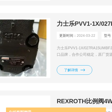
力士乐PVV1-1X/027
更新时间：
2024-03-22
型号
力士乐PVV1-1X/027RA15U
口品牌，合作公司稳定，原厂货
原厂，有需求找辰丁哦。
了解详情
REXROTH比例阀4WR