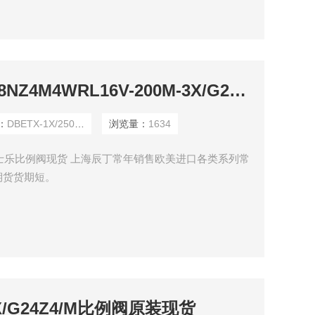
DBETX-1X/250G24-8NZ4M4WRL16V-200M-3X/G24Z4/M力士乐比例阀现货
：
DBETX-1X/250G24-8NZ4M
浏览量：
1634
4Z4/M力士乐比例阀现货 上海辰丁常年销售欧美进口各类系列常
期货货期短。
2X/G24Z4/M比例阀原装现货