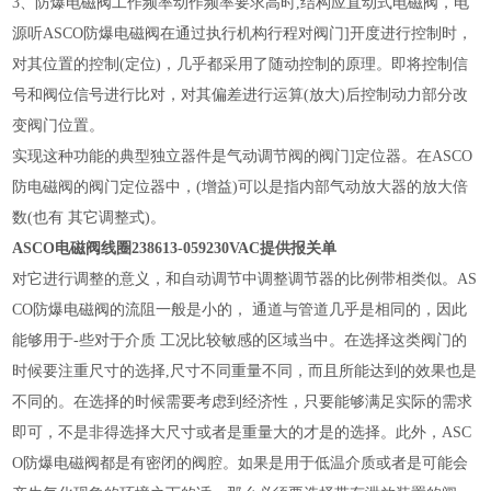
3、防爆电磁阀工作频率动作频率要求高时,结构应直动式电磁阀，电
源听ASCO防爆电磁阀在通过执行机构行程对阀门]开度进行控制时，
对其位置的控制(定位)，几乎都采用了随动控制的原理。即将控制信
号和阀位信号进行比对，对其偏差进行运算(放大)后控制动力部分改
变阀门位置。
实现这种功能的典型独立器件是气动调节阀的阀门]定位器。在ASCO
防电磁阀的阀门定位器中，(增益)可以是指内部气动放大器的放大倍
数(也有 其它调整式)。
ASCO电磁阀线圈238613-059230VAC提供报关单
对它进行调整的意义，和自动调节中调整调节器的比例带相类似。AS
CO防爆电磁阀的流阻一般是小的， 通道与管道几乎是相同的，因此
能够用于-些对于介质 工况比较敏感的区域当中。在选择这类阀门的
时候要注重尺寸的选择,尺寸不同重量不同，而且所能达到的效果也是
不同的。在选择的时候需要考虑到经济性，只要能够满足实际的需求
即可，不是非得选择大尺寸或者是重量大的才是的选择。此外，ASC
O防爆电磁阀都是有密闭的阀腔。如果是用于低温介质或者是可能会