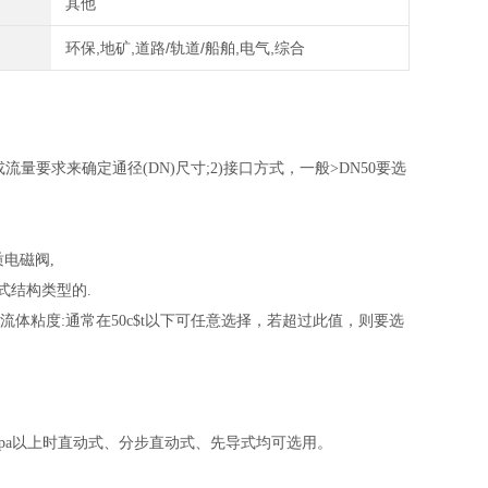
其他
环保,地矿,道路/轨道/船舶,电气,综合
量要求来确定通径(DN)尺寸;2)接口方式，一般>DN50要选
电磁阀,
式结构类型的.
流体粘度:通常在50c$t以下可任意选择，若超过此值，则要选
4Mpa以上时直动式、分步直动式、先导式均可选用。