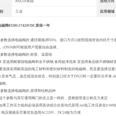
ASCO/美国
流动方向
类别
工业
应用领域
磁阀8320G17424VDC质保一年
参数选择电磁阀的:通径规格(即DN)、接口方式1)按照现场管道内径尺寸或流
，≤DN50则可根据用户需要自由选择。
体参数选择电磁阀的:材质、温度组
流体:宜选用耐腐蚀电磁阀和全不锈钢,食用超净流体:宜选用食品级不锈钢材质
体:要选择采用耐高温的电工材料和密封材料制造的电磁阀，而且要选择活塞
大至有气态，波态或混合状态，特别是口径大于DN25时一定要区分开来,4)
磁阀。
力参数选择电磁阀的:原理和结构品种
力:这个参数与其它通用阀门的含义是一样的，是根据管道公称压力来定
:如果工作压力低则必须选用直动或分步直动式原理;zui低工作压差在0.0
:电压规格应尽量优先选用AC220V、DC24较为方便