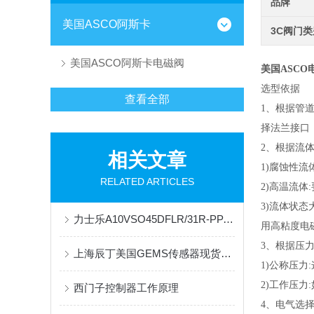
品牌
美国ASCO阿斯卡
3C阀门
美国ASCO阿斯卡电磁阀
美国ASCO电
选型依据
查看全部
1、根据管道
择法兰接口
2、根据流
相关文章
1)腐蚀性
RELATED ARTICLES
2)高温流
3)流体状态
力士乐A10VSO45DFLR/31R-PPA12N00现货供应
用高粘度电
3、根据压
上海辰丁美国GEMS传感器现货库存
1)公称压
2)工作压力
西门子控制器工作原理
4、电气选择