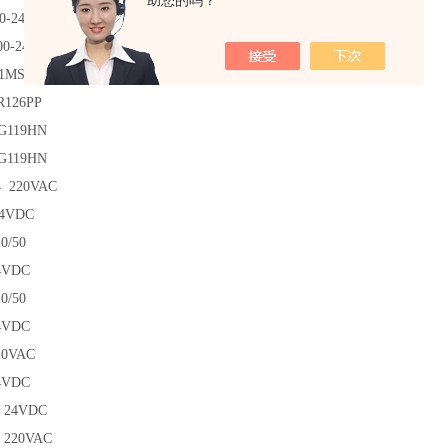
助您的吗？
00-240V/50-60HZ/DC
00-240/50-60HZ/DC
1MS 220VAC
R126PP
G119HN
G119HN
4 220VAC
24VDC
0/50
4VDC
0/50
4VDC
20VAC
4VDC
2 24VDC
 220VAC