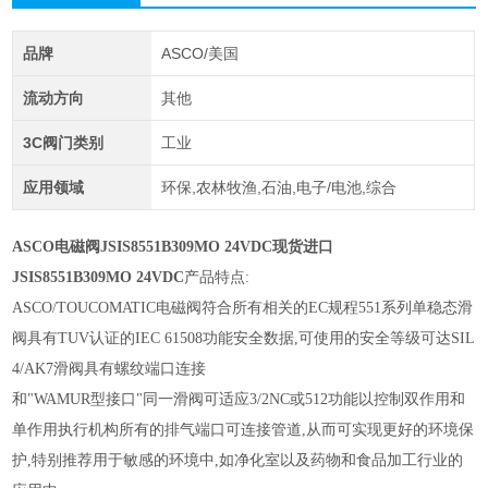
品牌
ASCO/美国
流动方向
其他
3C阀门类别
工业
应用领域
环保,农林牧渔,石油,电子/电池,综合
ASCO电磁阀JSIS8551B309MO 24VDC现货进口
JSIS8551B309MO 24VDC
产品特点:
ASCO/TOUCOMATIC电磁阀符合所有相关的EC规程551系列单稳态滑
阀具有TUV认证的IEC 61508功能安全数据,可使用的安全等级可达SIL
4/AK7滑阀具有螺纹端口连接
和"WAMUR型接口"同一滑阀可适应3/2NC或512功能以控制双作用和
单作用执行机构所有的排气端口可连接管道,从而可实现更好的环境保
护,特别推荐用于敏感的环境中,如净化室以及药物和食品加工行业的