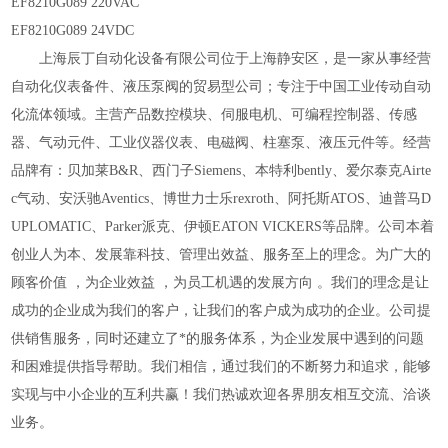
EF8210G089 220VAC
EF8210G089 24VDC
上海辰丁自动化设备有限公司位于上海静安区，是一家从事经营
自动化仪表备件、液压泵阀的贸易型公司；专注于中国工业传动自动
化流体领域。主营产品数控模块、伺服电机、可编程控制器、传感
器、气动元件、工业仪器仪表、电磁阀、柱塞泵、液压元件等。经营
品牌有：贝加莱B&R、西门子Siemens、本特利bently、爱尔泰克Airte
c气动、安沃驰Aventics、博世力士
乐rexroth、阿托斯ATOS、迪普马D
UPLOMATIC、Parker派克、伊顿EATON VICKERS等品牌。公司本着
创业人为本、发展靠科技、管理出效益、服务至上的理念。为广大的
顾客价值
，为企业效益
，为员工机遇的发展方向
。我们的理念是让
成功的企业成为我们的客户，让我们的客户成为成功的企业。公司提
供销售服务，同时还建立了*的服务体系，为企业发展中遇到的问题
和困难提供指导帮助。我们相信，通过我们的不断努力和追求，能够
实现与中小企业的互利共赢！我们热诚欢迎各界朋友相互交流、洽谈
业务。