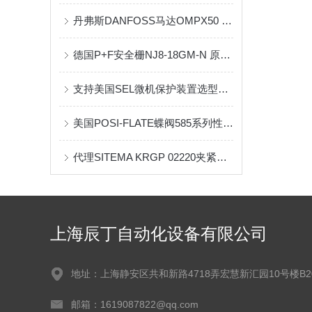
丹弗斯DANFOSS马达OMPX50 11185771原装现货供应
德国P+F安全栅NJ8-18GM-N 原装现货
支持美国SEL微机保护装置选型及售后服务
美国POSI-FLATE蝶阀585系列性能设计特点
代理SITEMA KRGP 02220夹紧制动器到货了
上海辰丁自动化设备有限公司
地址：上海静安区共和新路4718弄宏慧新汇园10号楼B2
邮箱：1619087822@qq.com