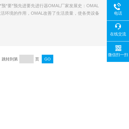
*要*预*要*预先进要先进行器OMAL厂家发展史：OMAL
生活环境的作用，OMAL改善了生活质量，使各类设备
电话
过*的预*要*预*要*预*要*预*要*预*要*预先进要先进
司一直致力于为客户所需提供合适的OMAL阀门及产
在线交流
AL公司按照高于标准的要求设计产品，为客户提供可
微信扫一扫
页 跳转到第
页