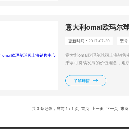
意大利omal欧玛尔
更新时间：
2017-07-20
型号
意大利omal欧玛尔球阀上海销售中
秉承可持续发展的价值理念，追
销售omal阀门，omal欧玛尔执预*
欧玛尔气动元件。
了解详情
共 3 条记录，当前 1 / 1 页 首页 上一页 下一页 末