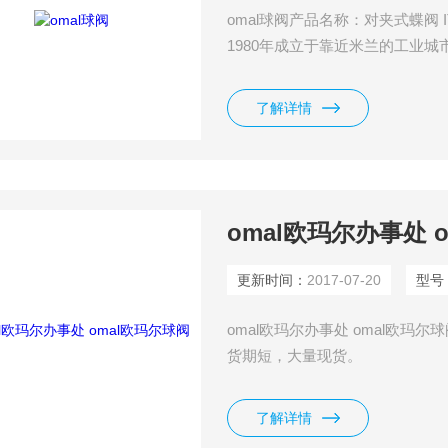
omal球阀产品名称：对夹式蝶阀 I
1980年成立于靠近米兰的工业城市
术,OMAL制造出欧洲*台“单气缸双
预*要*预先进要先进行器
了解详情
omal欧玛尔办事处 
更新时间：
2017-07-20
型号
omal欧玛尔办事处 omal欧玛
货期短，大量现货。
了解详情