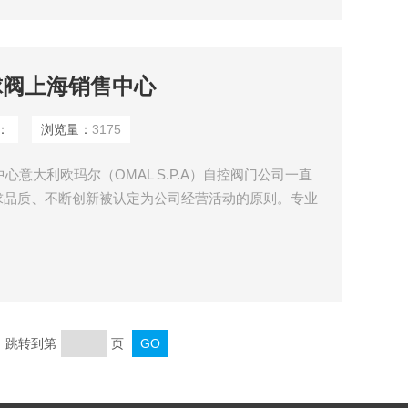
球阀上海销售中心
：
浏览量：
3175
心意大利欧玛尔（OMAL S.P.A）自控阀门公司一直
求品质、不断创新被认定为公司经营活动的原则。专业
要*预*要*预*要*预*要*预*要*预先进要先进行器，omal
页 跳转到第
页