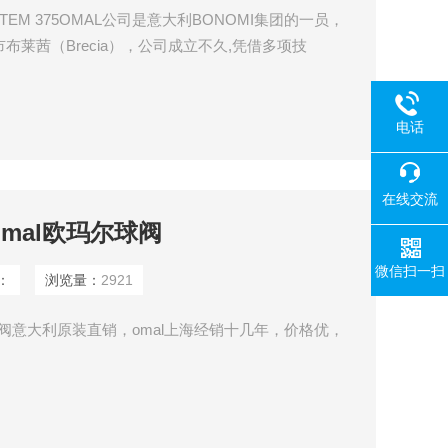
TEM 375OMAL公司是意大利BONOMI集团的一员，
布莱茜（Brecia），公司成立不久,凭借多项技
活塞-拨叉式变扭矩“气动执预*要*预*要*预*要*预*要*
电话
在线交流
omal欧玛尔球阀
微信扫一扫
：
浏览量：
2921
尔球阀意大利原装直销，omal上海经销十几年，价格优，