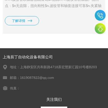
点：$n无齿隙，扭向刚性$n.波纹管和轴套连接可靠$n.夹紧轴
套通过摩擦传递力矩$n.免维护$n.可耐高温（Z高达200℃）$n.
不锈钢波纹管和铝轴套均可防腐防锈$n.孔径Ф6以上键槽宽公
了解详情
差按照标准DIN6885/1为JS9
上海辰丁自动化设备有限公司
地址：上海静安区共和新路4718弄宏慧新汇园10号楼B203
邮箱：1619087822@qq.com
传真：
关注我们