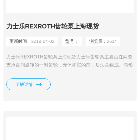
力士乐REXROTH齿轮泵上海现货
更新时间：
2019-04-02
型号：
浏览量：
2634
力士乐REXROTH齿轮泵上海现货力士乐齿轮泵主要由在两套
支承盘间旋转的一对齿轮，壳体和它的前，后法兰组成。唇形
密封件保证通过前法兰的驱动轴密封。 施加在支承盘上的力
由环补偿。这些环能够承受高压并且耐挤压，在 低速下有
了解详情
用。 每个齿轮泵12个齿，使得泵能够达到很小的流量脉动副
值和低噪声机。 内部密封是靠与输出压力成比例的力来实现
的。移动的支承盘在输送受压油油液的齿轮之间空隙的端部处
提供密封。