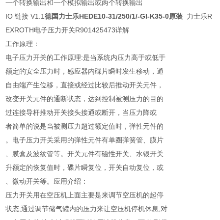
一个转换输出和一个模拟输出或两个转换输出
IO 链接 V1.1
德国力士乐HEDE10-31/250/1/-GI-K35-0原装
力士乐R
EXROTH电子压力开关R901425473详解
工作原理：
电子压力开关的工作原理:是当系统内压力高于或低于
额定的安全压力时，感应器内碟片瞬时发生移动，通
自由端产生位移，直接或经过比较后推动开关元件，
改变开关元件的通断状态，达到控制被测压力的目的
过连接导杆推动开关接头接通或断开，当压力降或
者简单的说是当被测压力超过额定值时，弹性元件的
。电子压力开关采用的弹性元件有单圈弹簧管、膜片
、膜盒及波纹管等。开关元件有磁性开关、水银开关
升额定的恢复值时，碟片瞬复位，开关自动复位，或
、微动开关等。应用介绍：
压力开关用在空压机上面主要是来调节空压机的起停
状态,通过调节储气罐内的压力来让空压机停机休息,对