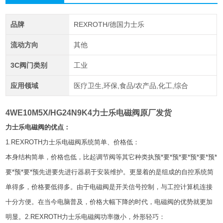
品牌
REXROTH/德国力士乐
流动方向
其他
3C阀门类别
工业
应用领域
医疗卫生,环保,食品/农产品,化工,综合
4WE10M5X/HG24N9K4力士乐电磁阀原厂发货
力士乐电磁阀的优点：
1.REXROTH力士乐电磁阀系统简单、价格低：
本身结构简单，价格也低，比起调节阀等其它种类执预*要*预*要*预*要*预*
要*预*要*预先进要先进行器易于安装维护。更显着的是组成的自控系统简
单得多，价格要低得多。由于电磁阀是开关信号控制，与工控计算机连接
十分方便。在当今电脑普及，价格大幅下降的时代，电磁阀的优势就更加
明显。2.REXROTH力士乐电磁阀功率微小，外形轻巧：