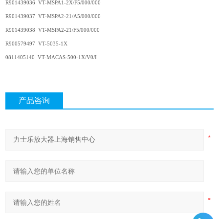
R901439036 VT-MSPA1-2X/F5/000/000
R901439037 VT-MSPA2-21/A5/000/000
R901439038 VT-MSPA2-21/F5/000/000
R900579497 VT-5035-1X
0811405140 VT-MACAS-500-1X/V0/I
产品咨询