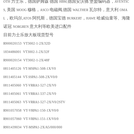
力士乐，德国萨姆森
德国
德国安沃驰
堡盟编码器，
OTH
HBM,
AVENTIC
美国
穆格，
电磁阀
德国
瓦尔特，意大利
S,
MOOG
ASCO
,
WALTHER
OMA
，欧玛尔
阿托斯，德国宝德
，
哈威仙童等、海隆
L
,ATOS
BURKERT
HAWE
诺冠
意大利等欧美进口配件
NORGREN
目前力士乐放大板现货型号
R900020153 VT3002-1-2X/32D
1834486001 VT3002-1-2X/32F
R900020154 VT3002-1-2X/48F
0811405126 VT-MSPA1-508-1X/V0
0811405144 VT-SSPA1-508-2X/V0/0
0811405060 VT-VRRA1-527-2X/V0
0811405061 VT-VRRA1-537-2X/V0
0811405063 VT-VRRA1-527-2X/V0/2STV
R901057058 VT-VRPA1-150-1X/V0/0
R901057060 VT-VRPA1-151-1X/V0/0
R901439034 VT-MSPA1-2X/A5/000/000