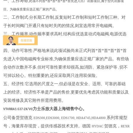
一、
工作寿命
,此项不列首*首*首*首*首*首先进入出厂试验项目,属于型式试验项
目。为确保质量应选正规厂家的产品。
二、工作制式
分长期工作制
反复短时工作制和短时工作制三种。对
:
,
于长时间阀门开通只有短时关闭的情况
则宜选用常开电磁阀。
,
三、工作频率
动作频率要求高时
结构应优选直动式电磁阀
电源优选
:
,
,
交流
四、动作可靠性
严格地来说此项试验尚未正式列首*首*首*首*首*首
:
先进入中国电磁阀专业标准
为确保质量应选正规厂家的产品。有些场
,
合动作次数并不多
但对可靠性要求却很高
如消防、紧急保护等
切不
,
,
,
可掉以轻心。特别重要的
还应采取两只连用双保险。
,
五、经济性
它选用的尺度之一
但必须是在安全、适用、可靠的基础
:
,
上的经济。经济性不单是产品的售价
更要优先考虑其功能和质量以及
,
安装维修及其它附件所需用费用。
力士乐放大器上海销售中心
。
VT-VRRA1-537-2X/V0
公司备货贺德克
系列常规型
EDS300,EDS3000, EDS1700, HDA4745,HDA4800
号，海量库存现货，提供传感器技术支持。德国
贺德克，
HYDAC
REXR