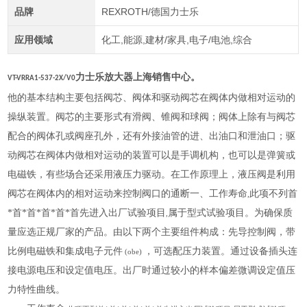
品牌
REXROTH/德国力士乐
应用领域
化工,能源,建材/家具,电子/电池,综合
力士乐放大器上海销售中心
。
VT-VRRA1-537-2X/V0
他的基本结构主要包括阀芯、阀体和驱动阀芯在阀体内做相对运动的
操纵装置。阀芯的主要形式有滑阀、锥阀和球阀；阀体上除有与阀芯
配合的阀体孔或阀座孔外，还有外接油管的进、出油口和泄油口；驱
动阀芯在阀体内做相对运动的装置可以是手调机构，也可以是弹簧或
电磁铁，有些场合还采用液压力驱动。在工作原理上，液压阀是利用
阀芯在阀体内的相对运动来控制阀口的通断一、工作寿命
此项不列首
,
*首*首*首*首*首先进入出厂试验项目
属于型式试验项目。为确保质
,
量应选正规厂家的产品。由以下两个主要组件构成：先导控制阀，带
比例电磁铁和集成电子元件
，可选配压力装置。通过设备插头连
(obe)
接电源电压和设定值电压。出厂时通过较小的样本偏差微调设定值压
力特性曲线。