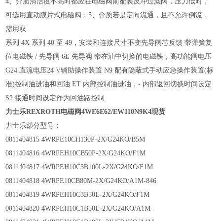
4、介质清洁度不高时都应在电磁阀前配装反冲过滤阀，压力低时，
可选用直动膜片式电磁阀；5、介质若是定向流通，且不允许倒流，
需用双
系列 4X 系列 40 至 49，安装和连接尺寸不变先导阀芯反馈 带弹簧复
位电磁铁 / 先导阀 6E 先导阀 带在油中切换的电磁铁，高功能阀电压
G24 直流电压24 V辅助操作装置 N9 配有隐蔽式手动应急操作装置(标
准)控制油进油和回油 ET 内部控制油进油，- 内部返回切换时间设定
S2 接通时间设定作为回油路控制
力士乐REXROTH电磁阀4WE6E62/EW110N9K4现货
力士乐部分型号：
0811404815 4WRPE10CH130P-2X/G24KO/B5M
0811404816 4WRPEH10CB50P-2X/G24KO/F1M
0811404817 4WRPEH10C3B100L-2X/G24KO/F1M
0811404818 4WRPE10CB80M-2X/G24KO/A1M-846
0811404819 4WRPEH10C3B50L-2X/G24KO/F1M
0811404820 4WRPEH10C1B50L-2X/G24KO/A1M