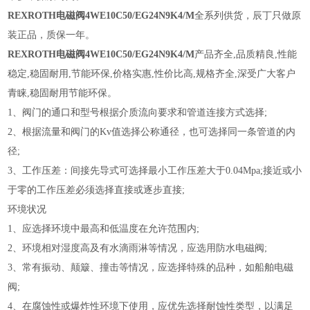
REXROTH电磁阀4WE10C50/EG24N9K4/M
全系列供货，辰丁只做原
装正品，质保一年。
REXROTH电磁阀4WE10C50/EG24N9K4/M
产品齐全
,品质精良,性能
稳定,稳固耐用,节能环保,价格实惠,性价比高,规格齐全,深受广大客户
青睐,稳固耐用节能环保
。
1、阀门的通口和型号根据介质流向要求和管道连接方式选择;
2、根据流量和阀门的Kv值选择公称通径，也可选择同一条管道的内
径;
3、工作压差：间接先导式可选择最小工作压差大于0.04Mpa;接近或小
于零的工作压差必须选择直接或逐步直接;
环境状况
1、应选择环境中最高和低温度在允许范围内;
2、环境相对湿度高及有水滴雨淋等情况，应选用防水电磁阀;
3、常有振动、颠簸、撞击等情况，应选择特殊的品种，如船舶电磁
阀;
4、在腐蚀性或爆炸性环境下使用，应优先选择耐蚀性类型，以满足