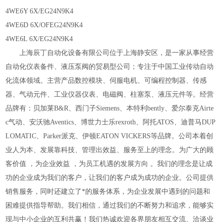
4WE6Y 6X/EG24N9K4
4WE6D 6X/OFEG24N9K4
4WE6L 6X/EG24N9K4
上海辰丁自动化设备有限公司位于上海静安区，是一家从事经营
自动化仪表备件、液压泵阀的贸易型公司；专注于中国工业传动自动
化流体领域。主营产品数控模块、伺服电机、可编程控制器、传感
器、气动元件、工业仪器仪表、电磁阀、柱塞泵、液压元件等。经营
品牌有：贝加莱
B&R、西门子Siemens、本特利bently、爱尔泰克Airte
c气动、安沃驰Aventics、博世力士乐rexroth、阿托ATOS、迪普马DUP
LOMATIC、Parker派克、伊顿EATON VICKERS等品牌。公司本着创
业人为本、发展靠科技、管理出效益、服务至上的理念。为广大的顾
客价值 ，为企业效益 ，为员工机遇的发展方向 。我们的理念是让成
功的企业成为我们的客户，让我们的客户成为成功的企业。公司提供
销售服务，同时还建立了*的服务体系，为企业发展中遇到的问题和
困难提供指导帮助。我们相信，通过我们的不断努力和追求，能够实
现与中小企业的互利共赢！我们热诚欢迎各界朋友相互交流、洽谈业