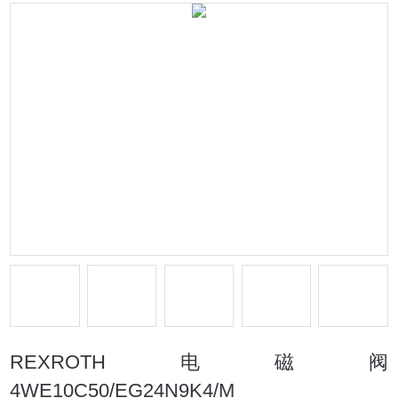
REXROTH电磁阀
4WE10C50/EG24N9K4/M