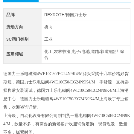
品牌
REXROTH/德国力士乐
流动方向
换向
3C阀门类别
工业
化工,农林牧渔,电子/电池,道路/轨道/船舶,综
应用领域
合
德国力士乐
电磁阀4WE10C50/EG24N9K4/M
源头采购十几年价格好货
期短，
德国力士乐电磁阀4WE10C50/EG24N9K4/M
一手货源，支持选
择售后安装调试，
德国力士乐电磁阀
4WE10C50/EG24N9K4/M上海消
息中心，德国力士乐电磁阀4WE10C50/EG24N9K4/M上海辰丁专业销
售，欢迎咨询详情。
上海辰丁自动化设备有限公司刚到货一批电磁阀4WE10C50/EG24N9K
4/M，数量不多，有需要的新老客户欢迎询价定购，现货现发，数量
不多，抓紧时间。