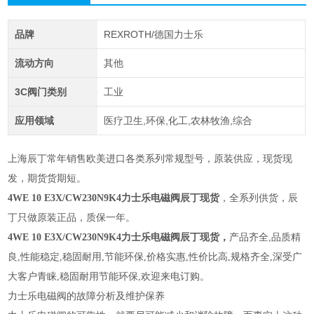
品牌
REXROTH/德国力士乐
流动方向
其他
3C阀门类别
工业
应用领域
医疗卫生,环保,化工,农林牧渔,综合
上海辰丁常年销售欧美进口各类系列常规型号，原装供应，现货现
发，期货货期短。
4WE 10 E3X/CW230N9K4力士乐电磁阀辰丁现货
，全系列供货，辰
丁只做原装正品，质保一年。
4WE 10 E3X/CW230N9K4力士乐电磁阀辰丁现货
，
产品齐全,品质精
良,性能稳定,稳固耐用,节能环保,价格实惠,性价比高,规格齐全,深受广
大客户青睐,稳固耐用节能环保,欢迎来电订购。
力士乐电磁阀的故障分析及维护保养