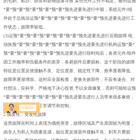
的毛刺、粘沙、杂质和脏物脱落导致 某些元件工作不稳定。般到运预
*要*预*要*预*要*预*要*预*要*预先进要先进行中期，系统元件1组
件处于总线佳运预*要*预*要*预*要*预*要*预*要*预先进要先进行工
作状态，故障率较低。
(3)运预*要*预*要*预*要*预*要*预*要*预先进要先进行后期故障 电
动执预*要*预*要*预*要*预*要*预*要*预先进要先进行机构运预*要*
预*要*预*要*预*要*预*要*预先进要先进行段时间后，各类元件/组件
因工作频率和负载条件的差异，各易损件后磨损标。这个阶段的故障
特征是位置反馈接触不良、定位度差、稳定性下降、效率显着降低、
故障率逐渐增加。这时应全面检查，更换失效部件，不应有凑合、对
付想法，应科学、严格地下决心投资,予以全面修复，否则可能给运预
*要*预*要*预*要*预*要*预*要*预先进要先进行人员带来很多麻烦，
甚严重影响机组的正常调节和控制。
2.偶发性、突发性故障
这类故障在时间上表现为偶然突变，故障区域及产生原因较为明显，
由非人为和人为因素造成，如位置反馈器件接触不良、刹车片磨损