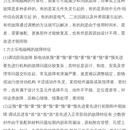
力土乐电磁阀的可靠性，就要尽可能减少和消除故障，而事实上这种
故障是多种多样的。有的是某元件失灵引起的，有的是系统中元件/组
件综合因素引起 的，有的则是电气、二次回路以及外界因素引起的。
有些故障通过调整的方法就可以解决，有的则是由于使用时间长、度
差，需要修配、更换部件才能恢复其，也有些是因原始设计不周，需
改进才能排除.
1.力士乐电磁阀的故障特征
(1)调试阶段故障 新电动执预*要*预*要*预*要*预*要*预*要*预先进
要先进行机构的故障问题比较复杂，其特征是设计、制造、安装及管
理等问题交织在起。常见故障有泄漏严重、速度难以调整稳定，脏物
或油污使传动机构 卡涩或动作失灵。某些组件漏装或装指弹簧、密封
件，也有属于设计欠妥元件选择不当，动作不平稳、定位度差等，对
待这类故障，应耐心细致、慎重处理，逐排除
(2)运预*要*预*要*预*要*预*要*预*要*预先进要先进行初期和中期故
障 调试后进首*首*首*首*首*首先进入正常阶段的故障特征有:少数密
封件由于装配和材料问题短期内损坏而漏油，原粘附在管壁、孔壁上