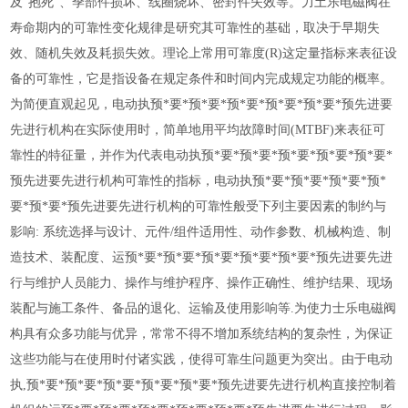
及"抱死"、季部件损坏、线圈烧坏、密封件失效等。力土乐电磁阀在
寿命期内的可靠性变化规律是研究其可靠性的基础，取决于早期失
效、随机失效及耗损失效。理论上常用可靠度(R)这定量指标来表征设
备的可靠性，它是指设备在规定条件和时间内完成规定功能的概率。
为简便直观起见，电动执预*要*预*要*预*要*预*要*预*要*预先进要
先进行机构在实际使用时，简单地用平均故障时间(MTBF)来表征可
靠性的特征量，并作为代表电动执预*要*预*要*预*要*预*要*预*要*
预先进要先进行机构可靠性的指标，电动执预*要*预*要*预*要*预*
要*预*要*预先进要先进行机构的可靠性般受下列主要因素的制约与
影响: 系统选择与设计、元件/组件适用性、动作参数、机械构造、制
造技术、装配度、运预*要*预*要*预*要*预*要*预*要*预先进要先进
行与维护人员能力、操作与维护程序、操作正确性、维护结果、现场
装配与施工条件、备品的退化、运输及使用影响等.为使力士乐电磁阀
构具有众多功能与优异，常常不得不增加系统结构的复杂性，为保证
这些功能与在使用时付诸实践，使得可靠生问题更为突出。由于电动
执,预*要*预*要*预*要*预*要*预*要*预先进要先进行机构直接控制着