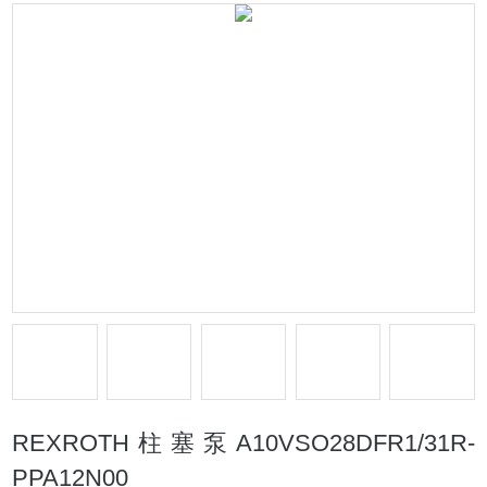
REXROTH柱塞泵A10VSO28DFR1/31R-
PPA12N00