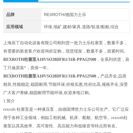
品牌
REXROTH/德国力士乐
应用领域
环保,地矿,建材/家具,道路/轨道/船舶,综合
上海辰丁自动化设备有限公司刚到货一批
力士乐柱塞泵
，数量不多，
有需要的新老客户欢迎询价定购，现货现发，数量不多，抓紧时间。
REXROTH柱塞泵A10VSO28DFR1/31R-PPA12N00
，全系列供货，辰
丁只做原装*，质保一年。
REXROTH柱塞泵A10VSO28DFR1/31R-PPA12N00
，
产品齐全
,品质
精良,性能稳定,稳固耐用,节能环保,价格实惠,性价比高,规格齐全,深受
广大客户青睐,稳固耐用节能环保,欢迎来电
订购。
1.简介
rexroth 柱塞泵是一种液压泵，由德国博世力士乐公司生产。它广泛应
用
于各种工业领域，例如工程机械、机床、船舶、航空等。rexroth柱
塞泵以其
高效率、高可靠性、高压能力和低噪音等特点而有名。