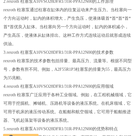
2.rexroth 柱塞泵A10VSO28DFR1/31R-PPA12N00的工作原理
rexroth 柱塞泵通过柱塞在缸体内的往复运动来产生压力。当柱塞向一
个
方向运动时，缸内的体积增大，产生负压，使液体吸首*首*首*首*
首*首优良入缸体。当柱塞向另一个
方向运动时，缸内的体积减小，
产生高压，使液体从缸体排出。这种工作方式
连续运动后就形成连续
供油。
3.rexroth 柱塞泵A10VSO28DFR1/31R-PPA12N00的技术参数
rexroth 柱塞泵的技术参数包括排量、最高压力、流量等。根据不同型
号，参数有所不同。例如，A2F55R1P3柱塞泵的排量为55，最高压力
为35
兆帕。
4.rexroth 柱塞泵A10VSO28DFR1/31R-PPA12N00的应用领域
rexroth 柱塞泵广泛应用于各种工业领域。例如，在工程机械领域，它
可
用于挖掘机、摊铺机、压路机等设备的液压系统。在机床领域，它
可用于机床
的液压传动系统。在船舶和航空领域，它可用于船舶推进
器、飞机起落架等设
备的液压系统。
5.rexroth 柱塞泵A10VSO28DFR1/31R-PPA12N00的优势和特点