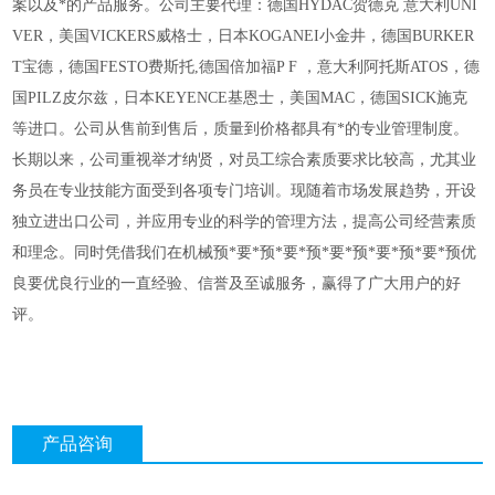
案以及*的产品服务。公司主要代理：德国
HYDAC贺德克 意大利UNI
VER，美国VICKERS威格士，日本KOGANEI小金井，德国BURKER
T宝德，德国FESTO费斯托,德国倍加福P F ，意大利阿托斯ATOS，德
国PILZ皮尔兹，日本KEYENCE基恩士，美国MAC，德国SICK施克
等进口。公司从售前到售后，质量到价格都具有*的专业管理制度。
长期以来，公司重视举才纳贤，对员工综合素质要求比较高，尤其业
务员在专业技能方面受到各项专门培训。现随着市场发展趋势，开设
独立进出口公司，并应用专业的科学的管理方法，提高公司经营素质
和理念。同时凭借我们在机械预*要*预*要*预*要*预*要*预*要*预优
良要优良行业的一直经验、信誉及至诚服务，赢得了广大用户的好
评。
产品咨询