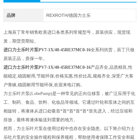
品牌
REXROTH/德国力士乐
上海辰丁常年销售欧美进口各类系列常规型号，原装供应，现货现
发，期货货期短。
进口力士乐叶片泵PV7-1X/40-45RE37MC0-16
全系列供货
，辰丁只做
原装正品，质保一年。
进口力士乐叶片泵PV7-1X/40-45RE37MC0-16
产品齐全,品质精良,性
能稳定,稳固耐用,节
能环保,价格实惠,性价比高,规格齐全,深受广大客
户青睐,稳固耐用节能环保,欢迎来电
订购。
力士乐叶片泵(LobePump)是一种常见的正向位移泵，被广泛应用于化
工、制药、食品、饮料、化妆品等领域。它通过叶轮和泵体之间的互
相旋转，将液体从进口处吸首*首*首*首*首*首先进入，经过压缩和
排放，最终将液体输送到需要的地方。
然而，力士乐叶片泵在使用过程中也存在安全隐患。以下将介绍力士
乐吐片泵的安全操作规程和保养规程，帮助使用者保障工作安全和延