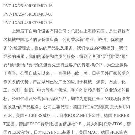
PV7-1X/25-30RE01MC0-16
PV7-1X/25-45RE01MC0-08
PV7-1X/40-45RE37MC0-16
上海辰丁自动化设备有限公司：总部在上海静安区，是世界较有
名机械中国地区的设备供应商。公司秉承着
“专业、诚信、优质服
务"的经营理念，提供的产品以及服务。我们专业的不断提升，我们
经验的积累，我们的诚信和优质的服务，得到
了各预*要*预*要*预*
要*预*要*预*要*预先进要先进行业客户的肯定和好评，为企业赢得
了商誉。公司自成立以来，一直保持与欧﹑美﹑日等国外厂家长期合
作关系的优势，产品系列已经广泛的应用于机械、煤炭、石油、化
工、水利、纺织、电力等多个领域。客户的信赖是我们企业追求的目
标。公司代理及经营多项品牌产品，期待为您提供全面的现场解决方
案以及*的产品服务。公司主要代理：德国
HYDAC贺德克 意大利UNI
VER，美国VICKERS威格士，日本KOGANEI小金井，德国BURKER
T宝德，德国FESTO费斯托,德国倍加福P F ，意大利阿托斯ATOS，德
国PILZ皮尔兹，日本KEYENCE基恩士，美国MAC，德国SICK施克