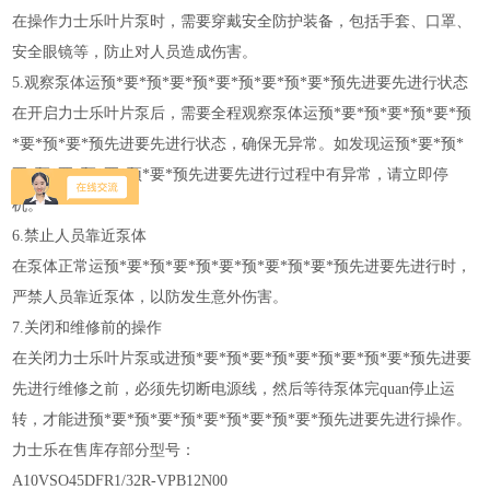
在操作力士乐叶片泵时，需要穿戴安全防护装备，包括手套、口罩、
安全眼镜等，防止对人员造成伤害。
5.观察泵体运预*要*预*要*预*要*预*要*预*要*预先进要先进行状态
在开启力士乐叶片泵后，需要全程观察泵体运预*要*预*要*预*要*预
*要*预*要*预先进要先进行状态，确保无异常。如发现运预*要*预*
要*预*要*预*要*预*要*预先进要先进行过程中有异常，请立即停
机。
6.禁止人员靠近泵体
在泵体正常运预*要*预*要*预*要*预*要*预*要*预先进要先进行时，
严禁人员靠近泵体，以防发生意外伤害。
7.关闭和维修前的操作
在关闭力士乐叶片泵或进预*要*预*要*预*要*预*要*预*要*预先进要
先进行维修之前，必须先切断电源线，然后等待泵体完quan停止运
转，才能进预*要*预*要*预*要*预*要*预*要*预先进要先进行操作。
力士乐在售库存部分型号：
A10VSO45DFR1/32R-VPB12N00